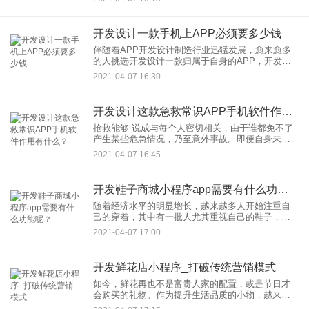
的体态，成为很多人技能学习的优选，但是自学舞
开发设计一款手机上APP必须要多少钱
伴随着APP开发设计制造行业迅猛发展，愈来愈多
的人挑选开发设计一款归属于自身的APP，开发设
计一款手机上APP必须要多少钱？怎样减少APP开
2021-04-07 16:30
发设计的花费？开发设计APP的步骤是如何的？因
而要想操纵一款
开发设计这款急救常识APP手机软件作用有什么？
抢救能够 说成与每个人密切相关，由于谁都免不了
产生某些危急情况，乃至意外事故。即便自身未遭
受病苦损害，在日常生活中有时候也会碰到焦虑不
2021-04-07 16:45
安突发性的场景，必须抬起支援的手。人们了解十
多分钟、十多分钟全是救
开发鞋子商城小程序app需要有什么功能呢？
随着经济水平的明显增长，越来越多人开始注重自
己的穿着，其中有一批人尤其重视自己的鞋子，所
以在买鞋的时候总是在精挑细选，然而尽管花费大
2021-04-07 17:00
量的时间在门店寻找，也很难找到自己中意的鞋
子。为此有人目光转移至线上
开发鲜花店小程序_打破传统营销模式
如今，鲜花再也不是富贵人家的配置，或是节日才
会购买的礼物。作为提升生活品质的小物，越来越
多的人体验网上订花，鲜花预订小程序便开始兴