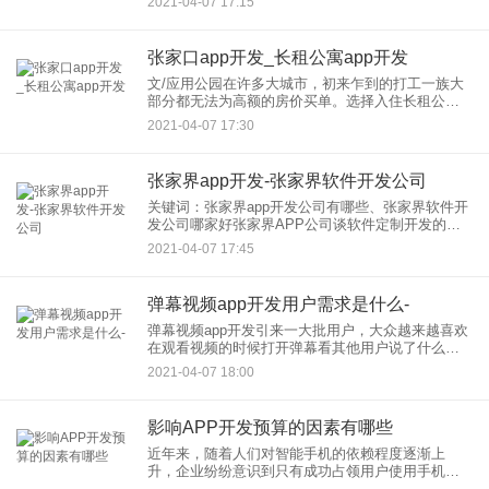
2021-04-07 17:15
起。鲜花店小程序提供了完善的商城功能，满减优
惠券、无条件代金券一键领取
张家口app开发_长租公寓app开发
文/应用公园在许多大城市，初来乍到的打工一族大
部分都无法为高额的房价买单。选择入住长租公寓
是可选条件中较舒适的一种方式。在互联网思维的
2021-04-07 17:30
引导下，市场上出现了一款主要服务于城市青年群
体的长租公寓APP平台
张家界app开发-张家界软件开发公司
关键词：张家界app开发公司有哪些、张家界软件开
发公司哪家好张家界APP公司谈软件定制开发的必
要性通过软件定制开发可以针对性解决企业个性化
2021-04-07 17:45
难题，这也是目前企业想要促进发展的重要途径，
如果企业想要快速发
弹幕视频app开发用户需求是什么-
弹幕视频app开发引来一大批用户，大众越来越喜欢
在观看视频的时候打开弹幕看其他用户说了什么，
关注的点又是什么。这个能够实时进行交流还能让
2021-04-07 18:00
别人看到功能，让整个视频app市场生机勃勃，陆续
涌进来更多年轻用
影响APP开发预算的因素有哪些
近年来，随着人们对智能手机的依赖程度逐渐上
升，企业纷纷意识到只有成功占领用户使用手机的
时间，才能赢得消费者的青睐。于是，APP作为智