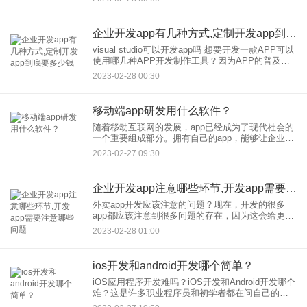
不够。因此，企业APP成为企业实现线上线下融
合、提升
企业开发app有几种方式,定制开发app到底要多少钱
visual studio可以开发app吗 想要开发一款APP可以
使用哪几种APP开发制作工具？因为APP的普及，
企业和个人都想去开发买个APP。他们有的可能在
2023-02-28 00:30
开发，没什么基础，有的可能懂点开发技术
移动端app研发用什么软件？
随着移动互联网的发展，app已经成为了现代社会的
一个重要组成部分。拥有自己的app，能够让企业更
好地展示自己的实力，提高企业的品牌影响力，更
2023-02-27 09:30
好地拓展市场、宣传品牌，并有效地提升客户体
验，提升企业的品牌
企业开发app注意哪些环节,开发app需要注意哪些问题
外卖app开发应该注意的问题？现在，开发的很多
app都应该注意到很多问题的存在，因为这会给更多
的用户带来更大的便利窗口和良好的经济收入，所
2023-02-28 01:00
以在很多情况下，我们应该尽量避免大的弊端，从
根本上解决用户的问
ios开发和android开发哪个简单？
iOS应用程序开发难吗？iOS开发和Android开发哪个
难？这是许多职业程序员和初学者都在问自己的问
题。从表面上看，苹果软件和安卓软件开发可能看