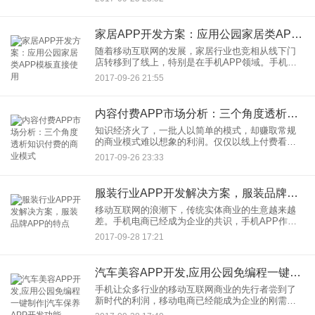
代终于到来。事实证明，大众也是非常愿意为知识
买单
家居APP开发方案：应用公园家居类APP模板直接使用
随着移动互联网的发展，家居行业也竞相从线下门
店转移到了线上，特别是在手机APP领域。手机
APP作为移动互联网的入口，对新一代的家居企业
2017-09-26 21:55
来说可谓关重要，甚已经成为宣传要地。通过一款
家居APP，商家、企业
内容付费APP市场分析：三个角度透析知识付费的商业模式
知识经济火了，一批人以简单的模式，却赚取常规
的商业模式难以想象的利润。仅仅以线上付费看文
字、听音频、听视频的形式，就让一些大牛一年时
2017-09-26 23:33
间获利超千万，各大平台赢取的利润自然以亿计。
各大培训机构、教育机构，
服装行业APP开发解决方案，服装品牌APP的特点
移动互联网的浪潮下，传统实体商业的生意越来越
差。手机电商已经成为企业的共识，手机APP作为
移动互联网的入口，在服装领域的应用屡见不鲜。
2017-09-28 17:21
现在，服装类的APP不需要开发，在应用公园已经
有多款成熟的整套原生
汽车美容APP开发,应用公园免编程一键制作|汽车保养APP开发功能
手机让众多行业的移动互联网商业的先行者尝到了
新时代的利润，移动电商已经能成为企业的刚需。
在汽车美容行业，手机APP同样成为新一代营销的