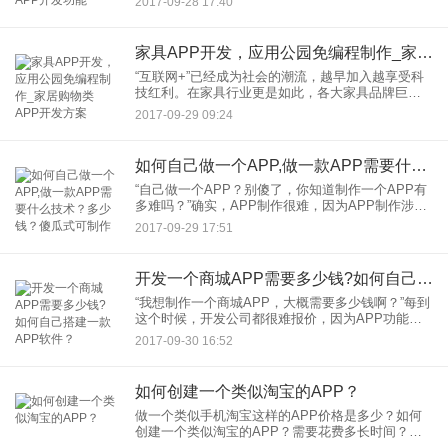
2017-09-28 17:40
选择。通过手机APP的预约、地图定位、会员管
理、积分系统等功能，可
家具APP开发，应用公园免编程制作_家居购物类APP开发方案
“互联网+”已经成为社会的潮流，越早加入越享受科
技红利。在家具行业更是如此，各大家具品牌巨
头，纷纷上线了自己的品牌APP。通过家具APP，
2017-09-29 09:24
消费者可以通过网上商城购买的家具，享受到与线
下实体店同等的待遇
如何自己做一个APP,做一款APP需要什么技术？多少钱？傻瓜式可制作
“自己做一个APP？别傻了，你知道制作一个APP有
多难吗？”确实，APP制作很难，因为APP制作涉及
到的领域太多，而且不仅仅是一套程序语言可以搞
2017-09-29 17:51
定，即使技术大牛也不敢说自己一人就可轻松搞定
一个商用的A
开发一个商城APP需要多少钱?如何自己搭建一款APP软件？
“我想制作一个商城APP，大概需要多少钱啊？”每到
这个时候，开发公司都很难报价，因为APP功能差
别太大了，不同功能的研发成本更是天壤之别。而
2017-09-30 16:52
且一个APP的开发需要太多的功能，安卓版APP、
苹果iOS版
如何创建一个类似淘宝的APP？
做一个类似手机淘宝这样的APP价格是多少？如何
创建一个类似淘宝的APP？需要花费多长时间？
APP都具体都包含哪些功能细节？首先：要开发一