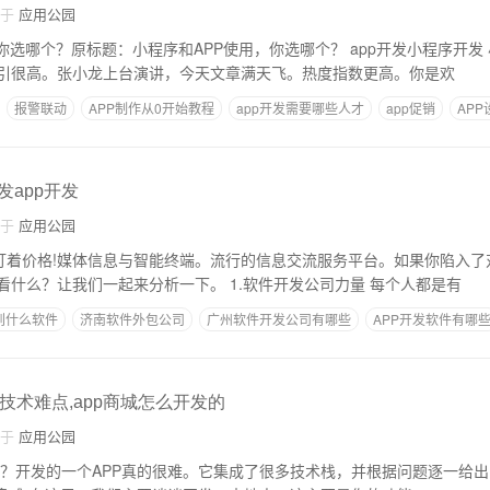
自于
应用公园
原标题：小程序和APP使用，你选哪个？ app开发小程序开发 小程序很受欢迎，
引很高。张小龙上台演讲，今天文章满天飞。热度指数更高。你是欢
报警联动
APP制作从0开始教程
app开发需要哪些人才
app促销
AP
发app开发
自于
应用公园
只盯着价格!媒体信息与智能终端。流行的信息交流服务平台。如果你陷入
除了价格？你还应该看什么？让我们一起来分析一下。 1.软件开发公司力量 每个人都是有
到什么软件
济南软件外包公司
广州软件开发公司有哪些
APP开发软件有哪
app是如何用代码写出来的
技术难点,app商城怎么开发的
自于
应用公园