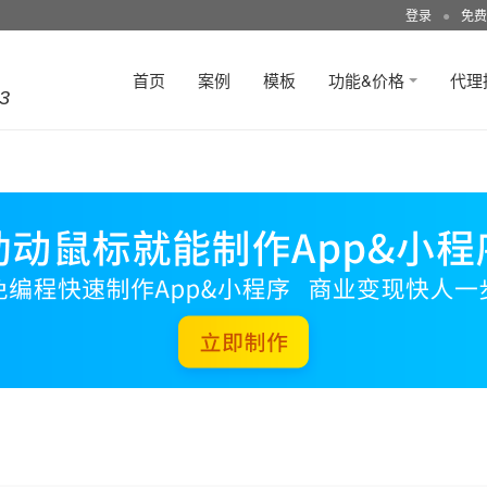
登录
●
免费
首页
案例
模板
功能&价格
代理
3