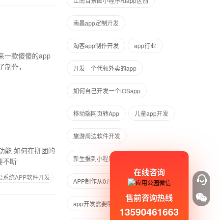
江南百景图小程序和app区别
南昌app定制开发
淘客app制作开发
app行业
一款傻傻的app
，除了制作，
开发一个代领外卖的app
如何自己开发一个iOSapp
移动端网页转App
儿童app开发
旅游周边软件开发
拼团的
新生报到小程序
报警联动
要不断
在线咨询
公系统APP软件开发
APP制作从0开始教程
售前咨询热线
app开发需要哪些人才
app促销
13590461663