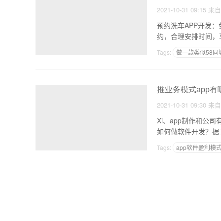
2021-10-31 09:15
来
预约洗车APP开发：
约，合理安排时间，
Tags:
做一款类似58同
买菜app怎么制作
推业务模式app有哪
2021-10-31 09:30
来
Xi、app制作和公司有什么 如今很多软件公司都不愿意和自己进一步合作，人们更倾
如何做软件开发？据
Tags:
app软件盈利模