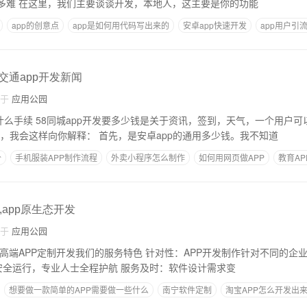
开发？有一个APP有多难 在这里，我们主要谈谈开发，本地人，这主要是你的功能
app的创意点
app是如何用代码写出来的
安卓app快速开发
app用户引
,交通app开发新闻
自于
应用公园
什么手续 58同城app开发要多少钱是关于资讯，签到，天气，一个用户
区。 得到你的帮助后，我会这样向你解释： 首先，是安卓app的通用多少钱。我不知道
价
手机服装APP制作流程
外卖小程序怎么制作
如何用网页做APP
教育AP
,app原生态开发
自于
应用公园
决方案 :独立服务器安全运行，专业人士全程护航 服务及时：软件设计需求变
想要做一款简单的APP需要做一些什么
南宁软件定制
淘宝APP怎么开发出
一个人怎么开发自己的app