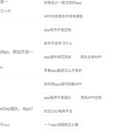
做出自己的选择。 首先，它是一
你想设计一款怎样的app
p怎么样
APP应用发布市场有哪些
app软件开发定制
软件开发学习什么
App。网站开启一
app国外研究现状
疏达生鲜APP
件
苹果app都是怎么开发的
如何用app源代码做APP
app程序开发报价
贵阳APP定制
社区O2O电商平台
学app
一个app流程图怎么做