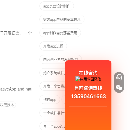
app页面设计制作
家装app产品的基本信息
一门开发语言，一个
app制作需要那些费用
开发app过程
内容创业者的发展趋势
在线咨询
婚介系统软件多少钱
免费开发app
开发一个卖货app
小程序工具开发
售前咨询热线
13590461663
拖拽app
app在线生成
块链技术
一个软件靠什么盈利
app代理开发
写一个app的步骤
APP创建与生成