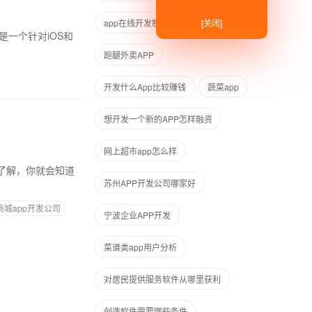
[关闭]
app在线开发制作平台
跑腿外卖APP
开发什么App比较赚钱
蔬菜app
想开发一个新的APP怎样融资
网上超市app怎么样
点了解，你就会知道
苏州APP开发公司哪家好
商城app开发公司
宁波企业APP开发
菜谱类app用户分析
对居民提供服务软件从哪里获利
创造软件需要哪些条件