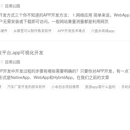
自于
应用公园
道的APP开发方法： 1.网络应用 简单来说，WebApp是一个针对iOS和
户无需安装或下载即可访问。一般网站重量测量都是利用网页
么硬件
从哪里可以制作售卖软件
APP开发技术难点
六盘水商城app
体现绿色
开发APP的人才
发平台,app可视化开发
自于
应用公园
APP开发中开发过程的步骤有哪些需要明确的？只要你对APP开发，有一
是NativeApp、WebApp和HybridApp。在我们之前的文章
项
汽车厂家开发的原车软件
小本创业项目推荐
旅游app靠什么盈利
手机