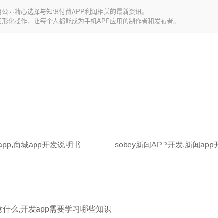
用公园精心选择与知识付费APP利润相关的最新资讯。
图形化操作，让每个人都能成为手机APP应用的制作者和发布者。
发app,商城app开发说明书
sobey新闻APP开发,新闻ap
注意什么,开发app需要学习哪些知识