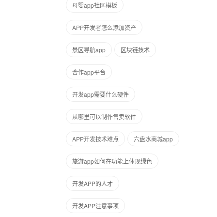
母婴app社区模板
APP开发者怎么添加资产
景区导航app
区块链技术
合作app平台
开发app需要什么硬件
从哪里可以制作售卖软件
APP开发技术难点
六盘水商城app
旅游app如何在功能上体现绿色
开发APP的人才
开发APP注意事项