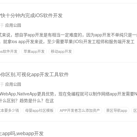
?快十分钟内完成iOS软件开发
自于
应用公园
式来说，想自学app开发是有相当一定难度的，因为app开发不单纯只是
就拿ios app开发来说，至少需要苹果(IOS)开发工程师和服务端开发工
ios软件开发
苹果app开发
移动app开发
pp你区别,可视化app开发工具软件
自于
应用公园
pp有什么区别？趋势是什么？在这
成本要多少钱
母婴app社区模板
APP开发者怎么添加资产
景区导航app
区
app吗,webapp开发