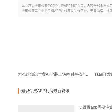
本专题为应用公园的知识付费APP利润专题，内容全部来自应
应用公园是专业的手机APP在线开发制作平台，无需编程，纯
怎么给知识付费APP装上“AI智能答疑”助手
saas开
知识付费APP利润最新资讯
ui设置app需要