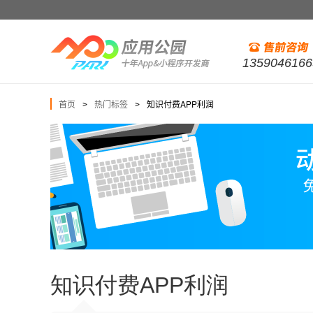
1359046166
首页
热门标签
知识付费APP利润
>
>
知识付费APP利润