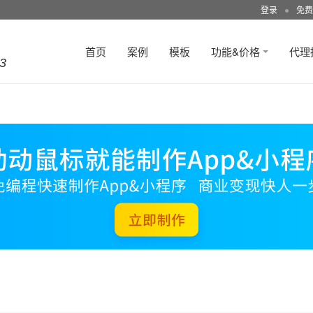
登录
●
免费
首页
案例
模板
功能&价格
代理
3