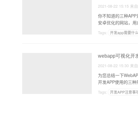
2021-08-22 15:15
来
你不知道的三种APP开发方式三个你不知
安卓优化的网站，用
Tags:
开发app需要什
旅游app如何在功能上
webapp可视化开
2021-08-22 15:30
来
为您总结一下Web
开发APP使用的三种形式
Tags:
开发APP注意事
杭州APP定制