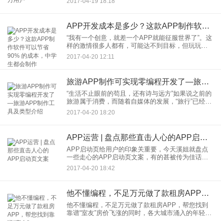
2017-04-19 18:18
时候，广东省作为国内中学生改革的试点，经国家
教育部批准，已经以应用公
APP开发成本是多少？这款APP制作软件可以节省90% 的成本，中学生都会制作
“我有一个创意，就差一个APP就能征服世界了”。这
样的激情很多人都有，可能达不到目标，但玩玩试
试总可以吧。那么接下来的问题就是，这个“玩玩试
2017-04-20 12:11
试”要花多少钱呢？如果你去问APP开发公司的人，
他们会给你列
旅游APP制作可实现零编程开发了—旅游APP制作工具及类型介绍
“生活不止眼前的苟且，还有诗与远方”如果说之前的
旅游属于消费，而随着自媒体的发展，“旅行”已经成
为一种职业。用自己的角度去体验另一种生活，还
2017-04-20 18:20
原真实的生活，所见、所感、所闻，不仅仅在于旅
途上的风景，更是
APP运营 | 盘点那些直击人心的APP启动页文案
APP启动页给用户的印象关重要，今天溪姐就盘点
一些走心的APP启动页文案，有的甚被传为佳话，
文案与设计被保存下来广为流传，这种广告价值，
2017-04-20 18:42
有时候搞一场营销活动也未必能达到这效果。所以
说写文案的一定要用心
他不懂编程，不足万元做了款租房APP，帮您找到靠谱“室友”
他不懂编程，不足万元做了款租房APP，帮您找到
靠谱“室友”房价飞涨的同时，各大城市涌入的年轻人
越来越多，例如深圳这样的城市，仅有不足20%的