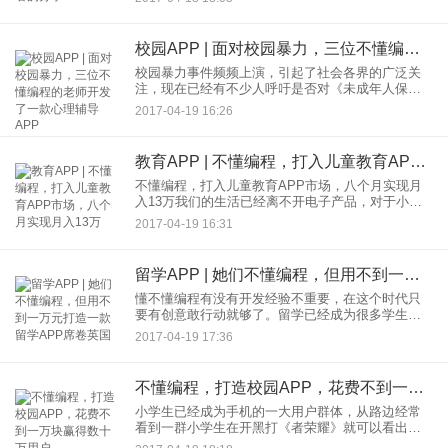
遇到了各种问题。创业本身都充满了各种质疑，稍
有不慎就是全军覆没。为
校园APP | 面对校园暴力，三位不懂编程的老师开发了一款心理辅导APP
校园暴力事件频频上演，引起了社会各界的广泛关
注，现在已经有不少人呼吁是否对《未成年人保护
法》进行部分修改，必须严惩校园欺凌。校园欺凌
2017-04-19 16:26
对未成年人造成的身心伤害要比想象中的严重的
多，很多人表示，真是因为小
教育APP | 不懂编程，打入儿童教育APP市场，八个月实现月入13万
不懂编程，打入儿童教育APP市场，八个月实现月
入13万我们的生活已经离不开电子产品，对于小朋
友来说也是如此，相比电视、电脑，现在的小孩子
2017-04-19 16:31
更愿意玩操作更简单、功能更多的手机。在我们还
在考虑玩手机会不会影
留学APP | 她们不懂编程，但用不到一万元打造一款留学APP席卷英国
懂不懂编程有没有开发经验不重要，在这个时代只
要有创意敢行动就够了。留学已经成为很多学生继
续深造的选择，特别是留学英国，中国在英国的留
2017-04-19 17:36
学生超过16万人，每个留学生加上学费一年要花费
20万左右，这个市场就
不懂编程，打造校园APP，花费不到一万块赢得数十万用户
小学生已经成为手机的一大用户群体，从路边经常
看到一群小学生在开黑打《者荣耀》就可以看出。
在我们还在考虑玩手机会不会影响儿童学习成长的