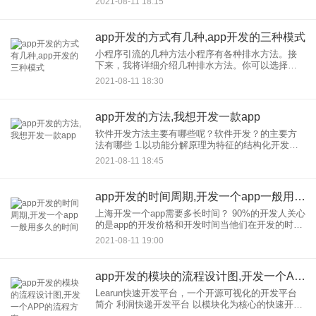
2021-08-11 18:15
择了哪个公司更好。1.新闻无时无刻不在
app开发的方式有几种,app开发的三种模式
小程序引流的几种方法小程序有各种排水方法。接
下来，我将详细介绍几种排水方法。你可以选择适
合你的小程序的排水方法 为数不多种方式不会出
2021-08-11 18:30
现“是否跳转到其他小程序"”的提示框，大大降低了
从点击到进入的跳
app开发的方法,我想开发一款app
软件开发方法主要有哪些呢？软件开发？的主要方
法有哪些 1.以功能分解原理为特征的结构化开发方
法；从上到下，逐步细化；知道在哪里实现软件功
2021-08-11 18:45
能，简单实用。它是基于功能分解的，用户的功能
经常发生变化，这
app开发的时间周期,开发一个app一般用多久的时间
上海开发一个app需要多长时间？ 90%的开发人关心
的是app的开发价格和开发时间当他们在开发的时候
多的回答都很模糊，大概是“哦，我不知道，这要看.
2021-08-11 19:00
这个答案是多么令人失望。即使你对做什么和目标
群
app开发的模块的流程设计图,开发一个APP的流程方案
Learun快速开发平台，一个开源可视化的开发平台
简介 利润快递开发平台 以模块化为核心的快速开发
平台，是集PC、APP快速开发，系统管理、任务监