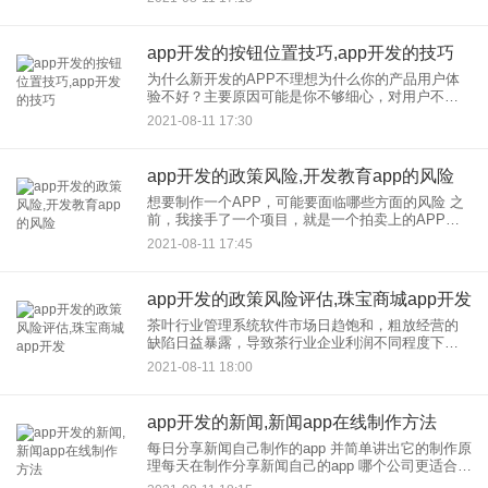
机遇。每一次产业结构调整都是千载难逢的商机。
例如，2021年
app开发的按钮位置技巧,app开发的技巧
为什么新开发的APP不理想为什么你的产品用户体
验不好？主要原因可能是你不够细心，对用户不够
了解。为了减少大家的烦恼，时代财富网整理了一
2021-08-11 17:30
些基本要素，要根据实际情况参考。 APP软件开发
首先要做到这四
app开发的政策风险,开发教育app的风险
想要制作一个APP，可能要面临哪些方面的风险 之
前，我接手了一个项目，就是一个拍卖上的APP，
开发周期45天，运营时间12个月。在开发的费用为8
2021-08-11 17:45
万元，后续在费用的支出约为30万元。经营12个月
后，有人
app开发的政策风险评估,珠宝商城app开发
茶叶行业管理系统软件市场日趋饱和，粗放经营的
缺陷日益暴露，导致茶行业企业利润不同程度下
滑。为了满足茶行业客户的个性化需求，适应未来
2021-08-11 18:00
的发展，迫切需要一套完整的茶行业管理系统软
件，为茶行业建立科学的管理体
app开发的新闻,新闻app在线制作方法
每日分享新闻自己制作的app 并简单讲出它的制作原
理每天在制作分享新闻自己的app 哪个公司更适合开
发的新闻资讯应用 开发的一个新闻资讯应用程序选