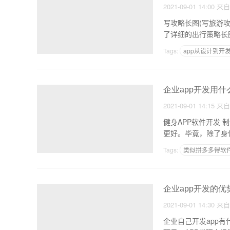
2021-09-01 14:00
来
写攻略长图(写旅游
了详细的出行策略长
Tags:
app从设计到开
将网页生成app
企业app开发用什
2021-09-01 14:15
来
健身APP软件开发
更好。毕竟，除了身
Tags:
类似拼多多得软
shuiguo路APP
企业app开发的优
2021-09-01 14:30
来
企业自己开发app有什么