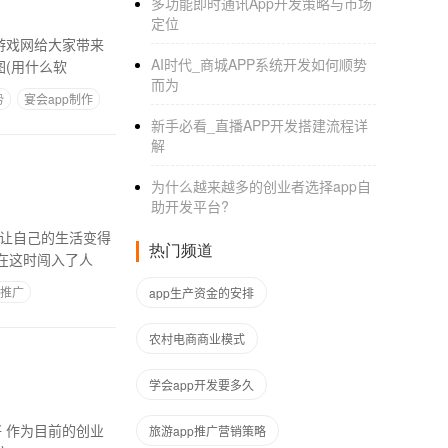
多功能即时通讯App开发策略与市场
定位
游戏网给大家带来
AI时代_商城APP系统开发如何顺势
(用什么软
而为‌
势
宴会app制作
新手必看_直播APP开发搭建流程详
解‌
为什么越来越多的创业者选择app自
助开发平台?
以让自己的生活变得
热门频道
在这时闯入了人
作推广
app生产资金的安排
农村电商商业模式
学会app开发要多久
业
旅游app推广营销策略