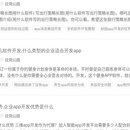
自于
应用公园
攻略长图用什么软件):写出行策略长图(用什么软件写出行策略长图)。哪吒
图介绍(用什么软件写的出行策略长图)。你可以看。希望这张旅行策略长图
发到运营的阶段过程
app消息推送开发
手机软件开发教程
校园app开发的优
么软件开发,什么类型的企业适合开发app
自于
应用公园
 制订一份属于你的健身计划身体是革命的本钱，平时督促自己锻炼身体可
体，没有什么是你需要全心全意去对待的。开发，这个健身APP软件，就
件开发
网站做出来了没有app
养生app的现状分析
食品安全问题
app制
势,企业app开发优势是什么
自于
应用公园
优势 三维app开发作为代理？加入智能app开发平台需要多少人配合好 作为目前的创