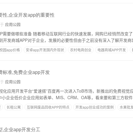
要性,企业开发app的重要性
自于
应用公园
PP需要做哪些准备 随着移动互联网行业的快速发展，网购已经悄然改变
到开发商城APP对于企业，发展的必要性但由于之前没有深入了解开发商城
校园app价格
安卓app开发国内外现状
农村电商创业
电器商城APP开发
费标准,免费企业app开发
自于
应用公园
视化应用开发平台“爱速搭”百度再一次进入ToB市场，新推出的免费视觉
中小企业低价企业应用如表单、MIS、CRM、OA等，看来要和第三方软
程
长租公寓
互联网废品回收APP的特点
开发app创业成功的案例
水果批发
型,企业app开发分工