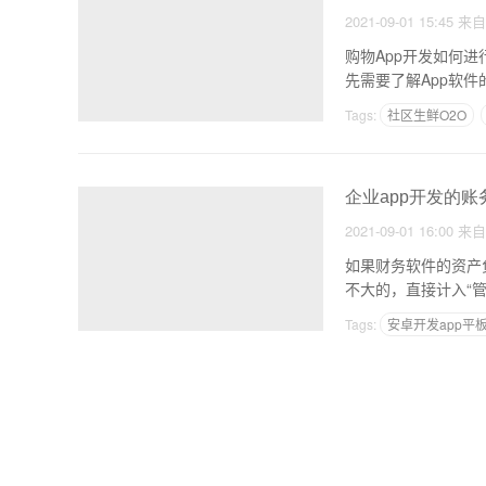
2021-09-01 15:45
来
购物App开发如何进行分工原标题：购物APP
先需要了解App软
Tags:
社区生鲜O2O
外卖APP学习任务
企业app开发的账
2021-09-01 16:00
来
如果财务软件的资产
不大的，直接计入“管理
Tags:
安卓开发app平
开发app需要什么硬件