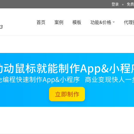
登录
●
免费
首页
案例
模板
功能&价格
代理
3