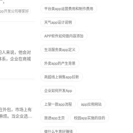
广，
平台类app运营费用和制作费用
app开发公司哪家好
天气app设计说明
APP软件如何做内容添加
生活服务类app定义
的人来说，他会对
体系，企业在商城
外卖app的产生背景
商超线上销售app拉新
企业如何开发App
上架一款app流程
app应用网站
在外包，市场上有
麻烦。当企业选择
旅途app主页
校园app实施的目的
做什么生意好赚钱