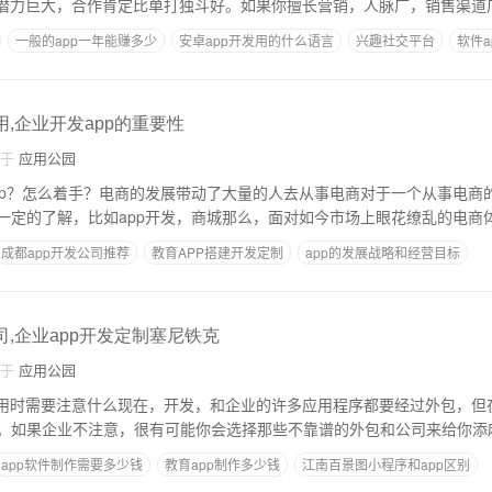
场潜力巨大，合作肯定比单打独斗好。如果你擅长营销，人脉广，销售渠道
一般的app一年能赚多少
安卓app开发用的什么语言
兴趣社交平台
软件
用,企业开发app的重要性
自于
应用公园
pp？怎么着手？电商的发展带动了大量的人去从事电商对于一个从事电商
一定的了解，比如app开发，商城那么，面对如今市场上眼花缭乱的电商
成都app开发公司推荐
教育APP搭建开发定制
app的发展战略和经营目标
本
如何快速推广一款软件或者项目
司,企业app开发定制塞尼铁克
自于
应用公园
应用时需要注意什么现在，开发，和企业的许多应用程序都要经过外包，但
。如果企业不注意，很有可能你会选择那些不靠谱的外包和公司来给你添
app软件制作需要多少钱
教育app制作多少钱
江南百景图小程序和app区别
用吗
无技术开发软件