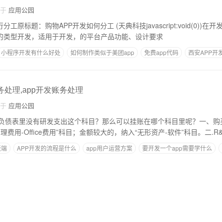
自于
应用公园
开发如何分工 (天典科技javascript:void(0))在开发，购物之前，你首
件的类型开发，适用于开发，的平台产品功能、设计要求
小程序开发有什么好处
如何制作类似于美团app
免费app代码
西安APP开
务处理,app开发账务处理
自于
应用公园
负债表里没有研发支出这个科目？那么可以挂账在哪个科目里呢？一、购
费用-Office费用”科目；金额较大的，纳入“无形资产-软件”科目。二.R
板端
APP开发的流程是什么
app用户运营方案
要开发一个app需要学什么