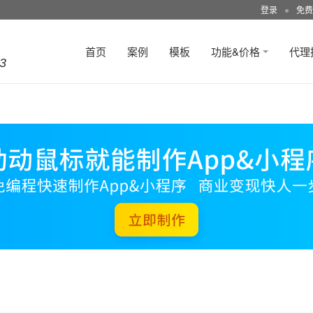
登录
●
免费
首页
案例
模板
功能&价格
代理
3