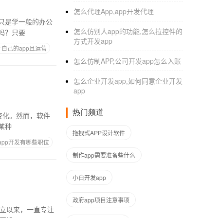
怎么代理App,app开发代理
只是学一般的办公
怎么仿别人app的功能,怎么拉控件的
学吗？只要
方式开发app
自己的app且运营
怎么仿制APP,公司开发app怎么入账
怎么企业开发app,如何同意企业开发
app
热门频道
某种
拖拽式APP设计软件
app开发有哪些职位
制作app需要准备些什么
小白开发app
政府app项目注意事项
自成立以来，一直专注