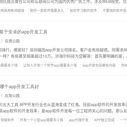
团队成员曾在公司和互联网公司为国内优秀广告工作，涉及WEB视觉、交
使用商用新闻链接
制作一款软件需要多久
如何学习制作软件
不要钱的软件是
怎么开发一个简单的app
,基于安卓的app开发工具
自于
应用公园
公司排行，哪家好？深圳福田app开发公司排名。客户会有些疑惑。同需求A
一样？有些甚至相差超过10万。洪海尔科技为您解答：首先要明确的是，A
p需要多少钱
让别人开发一个软件app需要多少钱
app开发包括哪些内容
同
APP推广运营方案
,哪个app开发工具好
自于
应用公园
的五大工具 APP开发行业也从蓝海变成了红海。目前app软件的开发效
高app软件的开发效率，是app软件开发每一位工程师关心的问题。那么
计用啥软件
开发一个小型app需要多少钱
app代理开发
APP独立完成
一个