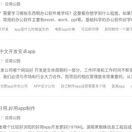
自于
应用公园
？需要学习哪些东西啊办公软件难学吗？这要看你想学到什么程度。如果
常用的办公软件主要有excel、word、ppt等。基础科学的办公软件好
件开发
app是什么时候诞生的
电影app价格
可见即可得
如何制作一个属于
,中文开发安卓app
自于
应用公园
命周期的一部分，工作环境和工作时间不断变化。然而，软件
。我们必须与市场和行业大力合作。而项目的相应管理是非常重要的。从
合肥app外包公司
APP设计公司
自己制作app运营需要多少钱
医美app
好用,好用app制作
自于
应用公园
发哪个比较好浏阳的好用app开发更好[1976ki]。湖南黑蜘蛛信息工程