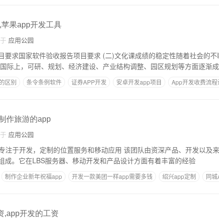
,苹果app开发工具
自于
应用公园
告项目要求 (二)文化课成绩的稳定性随着社会的不断发展，文化课已
为一门艺术 但在国际上，可研、规划、经济建设、产业结构调整、园区规划等方面逐渐成
p的区别
条令条例软件
证券APP开发
安卓开发app项目
App开发收费流程
制作旅游的app
自于
应用公园
组成。它在LBS服务器、移动开发和产品设计方面有着丰富的经验
制作企业新年祝福app
开发一款美团一样app需要多钱
绍兴app定制
同城
资,app开发的工资