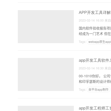
APP开发工具详解
2023-02-14 16:00
来
国内软件验收报告项目要求国家软件验收报
经成
Tags:
webapp原生ap
淮安app开发公司
app开发工具软件,
2023-02-14 16:30
来
00-1010你好， 公司专注于开发，定制的位置服务和移动应用 该团队由资深产品、开发以及来自摩托罗拉、腾讯
和印孚瑟斯的设计师
Tags:
自平台app制作
制作电商APP多少钱
app开发工程师工