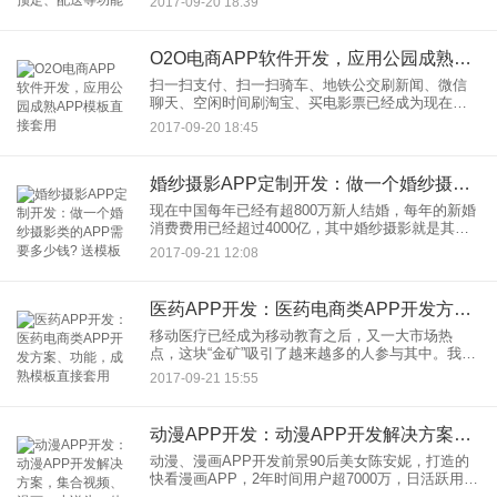
2017-09-20 18:39
是恒古不变的方法。随着人们生活水平的提高，鲜
花已经成为都市白领的刚需
O2O电商APP软件开发，应用公园成熟APP模板直接套用
扫一扫支付、扫一扫骑车、地铁公交刷新闻、微信
聊天、空闲时间刷淘宝、买电影票已经成为现在生
活的常态，手机对生活的变革远远超过人们想象，
2017-09-20 18:45
而这一切不过才短短几年，未来的将会带来什么变
化才跟人“恐惧”。在商业
婚纱摄影APP定制开发：做一个婚纱摄影类的APP需要多少钱? 送模板
现在中国每年已经有超800万新人结婚，每年的新婚
消费费用已经超过4000亿，其中婚纱摄影就是其中
一个重要的部分。随着80、90后新消费的兴起，婚
2017-09-21 12:08
纱摄影也不再简单的在室内拍摄，旅行婚礼更是亮
点。移动互联
医药APP开发：医药电商类APP开发方案、功能，成熟模板直接套用
移动医疗已经成为移动教育之后，又一大市场热
点，这块“金矿”吸引了越来越多的人参与其中。我们
都知道传统的医疗、医药行业利润丰厚，但是市场
2017-09-21 15:55
封闭，大部分市场份额掌握在少数人手中。同时，
优质医疗资源集中在大医
动漫APP开发：动漫APP开发解决方案，集合视频、漫画、小说为一体
动漫、漫画APP开发前景90后美女陈安妮，打造的
快看漫画APP，2年时间用户超7000万，日活跃用户
超724万人，2017年C轮融资2.5亿元，赚足了创投圈