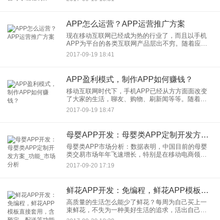
战移动互联网，第三是众多创业者的创业方向就是
手机APP。APP
APP怎么运营？APP运营推广方案
现在移动互联网已经成为热的行业了，而且以手机
APP为平台的各类互联网产品层出不穷。随着应用
公园类的APP在线制作平台的发展，不懂编程就可
2017-09-19 18:41
以自己制作手机APP，而且应用公园还有大量的模
板，可以直接使用，
APP盈利模式，制作APP如何赚钱？
移动互联网时代下，手机APP已经从方方面面改变
了大家的生活，聊友、购物、刷新闻等等。随着
APP开发技术的发展，目前在应用公园，已经实现
2017-09-19 18:47
了不需要编程，自己就能制作手机APP，而且应用
公园平台还有上百个垂
母婴APP开发：母婴类APP定制开发方案_功能_市场分析
母婴类APP市场分析：数据表明，中国目前的母婴
类交易市场年年飞速增长，特别是在移动电商领
域。抢占移动市场已经是母婴行业的共识，母婴类
2017-09-20 17:19
的微商在朋友圈比比皆是。然而微商只是移动互联
网市场的一小部分，其优缺
鲜花APP开发：免编程，鲜花APP模板直接套用，含预定、配送等功能
高质量的生活怎么能少了鲜花？每周为自己买上一
束鲜花，不失为一种美好生活的追求，活出自己的
一种态度！为亲人朋友订一束花，表达自己情感，