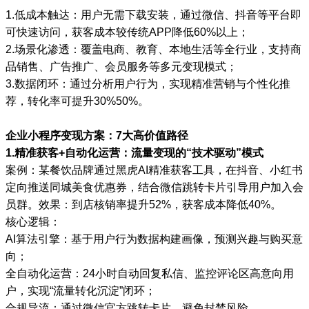
1.低成本触达：用户无需下载安装，通过微信、抖音等平台即
可快速访问，获客成本较传统APP降低60%以上；
2.场景化渗透：覆盖电商、教育、本地生活等全行业，支持商
品销售、广告推广、会员服务等多元变现模式；
3.数据闭环：通过分析用户行为，实现精准营销与个性化推
荐，转化率可提升30%50%。
企业小程序变现方案：7大高价值路径
1.精准获客+自动化运营：流量变现的“技术驱动”模式
案例：某餐饮品牌通过黑虎AI精准获客工具，在抖音、小红书
定向推送同城美食优惠券，结合微信跳转卡片引导用户加入会
员群。效果：到店核销率提升52%，获客成本降低40%。
核心逻辑：
AI算法引擎：基于用户行为数据构建画像，预测兴趣与购买意
向；
全自动化运营：24小时自动回复私信、监控评论区高意向用
户，实现“流量转化沉淀”闭环；
合规导流：通过微信官方跳转卡片，避免封禁风险。