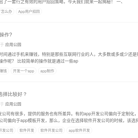
慌，大厂们早已总结出了一套行之有效的用户招回策略，今天我们就来一起揭秘！ 一、
了怎么办
App用户招回
操作?
自于
应用公园
时间通过手机来赚钱，特别是那些互联网行业的人，大多数或多或少还是
么在手机上赚钱怎么操作呢？ 比较简单的操作就是通过一些ap
p赚钱
开发一个app
app制作
么选择比较好？
自于
应用公园
开发公司有很多，提供的服务也有所差异。有的app开发公司偏向于定制化
公司偏向于app模板开发，那么，企业在选择软件开发公司的时候，该选
p开发公司
软件开发
软件开发公司
app软件开发