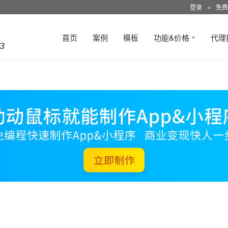
登录
●
免费
首页
案例
模板
功能&价格
代理
3