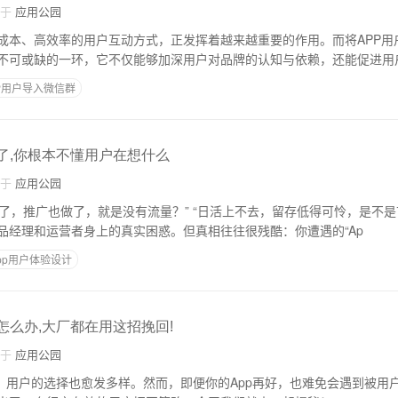
自于
应用公园
成本、高效率的用户互动方式，正发挥着越来越重要的作用。而将APP用
不可或缺的一环，它不仅能够加深用户对品牌的认知与依赖，还能促进用
P用户导入微信群
量了,你根本不懂用户在想什么
自于
应用公园
是没有流量？” “日活上不去，留存低得可怜，是不是市场太卷了？” 这
品经理和运营者身上的真实困惑。但真相往往很残酷：你遭遇的“Ap
pp用户体验设计
怎么办,大厂都在用这招挽回!
自于
应用公园
烈，用户的选择也愈发多样。然而，即便你的App再好，也难免会遇到被用