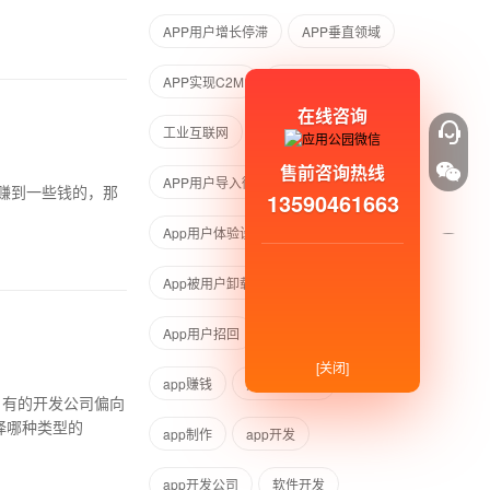
APP用户增长停滞
APP垂直领域
APP实现C2M
APP用户直连制造
在线咨询
工业互联网
社群运营
售前咨询热线
APP用户导入微信群
App没流量
赚到一些钱的，那
13590461663
App用户体验设计
App被用户卸载了怎么办
App用户招回
赚钱项目
[关闭]
app赚钱
开发一个app
，有的开发公司偏向
择哪种类型的
app制作
app开发
app开发公司
软件开发