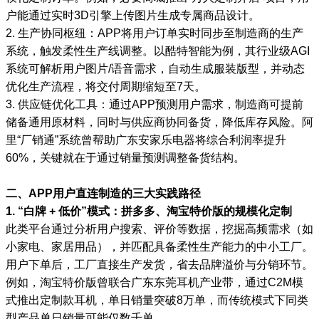
户能通过实时3D引擎上传图片生成专属商品设计。
2. 生产协同枢纽：APP将用户订单实时同步至制造商的生产
系统，触发柔性生产线调整。以酷特智能为例，其行业级AGI
系统可解析用户图片/语音需求，自动生成服装版型，并动态
优化生产流程，将交付周期缩短至7天。
3. 供应链优化工具：通过APP预测用户需求，制造商可提前
储备通用原材料，同时与供应商协同备货，降低库存风险。阿
里“厂销通”系统曾帮助广东安家乐电器将综合利润率提升
60%，关键就在于通过销量预测调整备货结构。
二、APP用户直连制造的三大实践路径
1. “白牌 + 低价”模式：拼多多、淘宝特价版的规模化定制
此类平台通过分析用户搜索、评价等数据，挖掘高频需求（如
小家电、家居用品），并匹配具备柔性生产能力的中小工厂。
用户下单后，工厂直接生产发货，省去品牌溢价与分销环节。
例如，淘宝特价版曾联合广东东莞耳机产业带，通过C2M模
式推出定制款耳机，单日销量突破8万单，而传统模式下同类
型产品单日销量可能仅数千单。