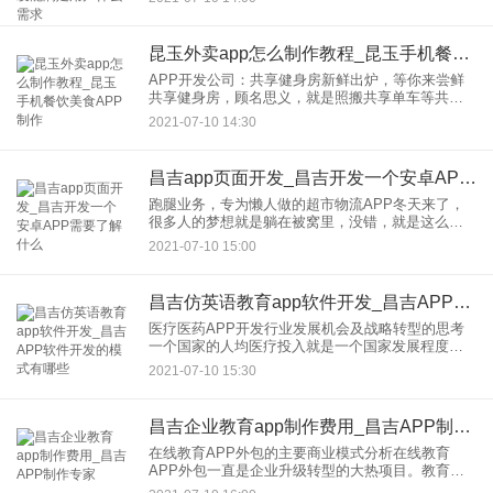
迷茫主要源自对开发的一个
昆玉外卖app怎么制作教程_昆玉手机餐饮美食APP制作
APP开发公司：共享健身房新鲜出炉，等你来尝鲜
共享健身房，顾名思义，就是照搬共享单车等共享
服务平台的模式，给大众搭建一个健身房，通过
2021-07-10 14:30
APP扫码支付使用健身器材，
昌吉app页面开发_昌吉开发一个安卓APP需要了解什么
跑腿业务，专为懒人做的超市物流APP冬天来了，
很多人的梦想就是躺在被窝里，没错，就是这么纯
粹的想法竟然催生了跑腿类型的物流APP运营，下
2021-07-10 15:00
面让我们来看看这种给懒人
昌吉仿英语教育app软件开发_昌吉APP软件开发的模式有哪些
医疗医药APP开发行业发展机会及战略转型的思考
一个国家的人均医疗投入就是一个国家发展程度的
重要性标志，民众对健康的更加关注与投入。经过
2021-07-10 15:30
十五年的努力，并缩短了与发
昌吉企业教育app制作费用_昌吉APP制作专家
在线教育APP外包的主要商业模式分析在线教育
APP外包一直是企业升级转型的大热项目。教育是
大部分家庭都关心的话题，在移动互联网3.0的时