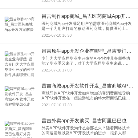
2021-07-10 16:00
代，在线教育移动应用进入
昌吉制作app商城_昌吉医药商城App开发方案解决
医药商城App开发满足用户的需求医药商城App开发
是一个为用户打造的移动医药商城，提供医药上的
服务，为用户在日常的生活中共提供便利。同时也
2021-07-10 16:30
解决了医药上用户的需求
昌吉原生app开发企业有哪些_昌吉专门为大学应届毕业生开发的APP软件具备哪些功能
专门为大学应届毕业生开发的APP软件具备哪些功
能？毕业季又来了，对于大学应届毕业生来说，即
将要去面对找工作的烦恼了。而大学应届毕业生找
2021-07-10 17:00
工作，也有其中的难处。比如
昌吉商城app开发软件开发_昌吉商城APP软件开发流程需要怎么走
商城导购APP软件开发如何增加访客消费商城导购
APP软件开发在一些旅游城市的特大型商场已经成
为新趋势，相信大家去外地旅游都曾经遇到这样的
2021-07-10 17:30
窘境，比如说，我们作为内
昌吉外卖app开发购买_昌吉阿里巴巴也看好外卖APP开发的发展前景
外卖APP软件开发为什么会那么火？随着网络技术
的高速发展以及APP开发技术的进步，很多人都不
需要再出去外面吃饭。因为我们大家都用上了外卖