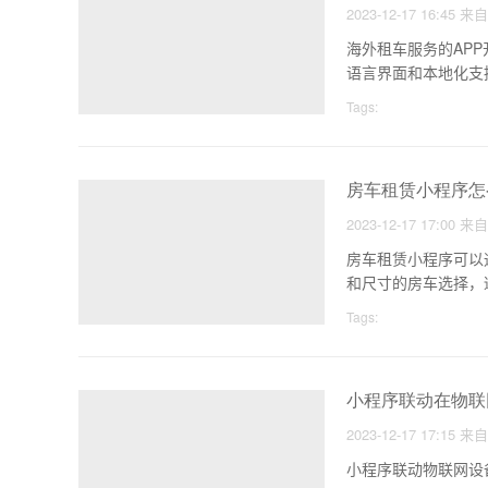
2023-12-17 16:45
来
海外租车服务的APP开发需要重视以
语言界面和本地化支
Tags:
房车租赁小程序怎
2023-12-17 17:00
来
房车租赁小程序可以通过以下方式满足旅
和尺寸的房车选择，
Tags:
小程序联动在物联
2023-12-17 17:15
来
小程序联动物联网设