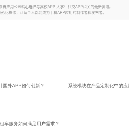
来自应用公园精心选择与高校APP 大学生社交APP相关的最新资讯。
图形化操作，让每个人都能成为手机APP应用的制作者和发布者。
计国外APP如何创新？
系统模块在产品定制化中的应
外租车服务如何满足用户需求？