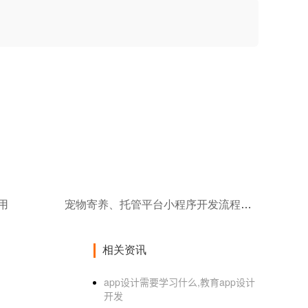
用
宠物寄养、托管平台小程序开发流程大揭秘！
相关资讯
app设计需要学习什么,教育app设计
开发