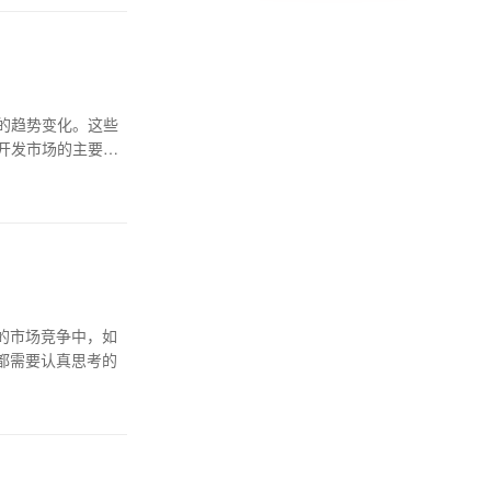
的趋势变化。这些
开发市场的主要趋
的市场竞争中，如
都需要认真思考的