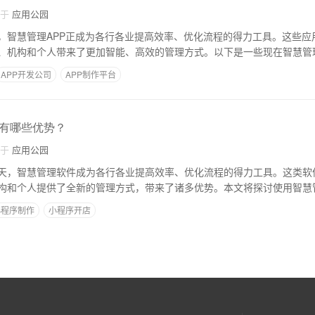
自于
应用公园
，智慧管理APP正成为各行各业提高效率、优化流程的得力工具。这些应
、机构和个人带来了更加智能、高效的管理方式。以下是一些现在智慧管理
APP开发公司
APP制作平台
有哪些优势？
自于
应用公园
天，智慧管理软件成为各行各业提高效率、优化流程的得力工具。这类软
构和个人提供了全新的管理方式，带来了诸多优势。本文将探讨使用智慧
小程序制作
小程序开店