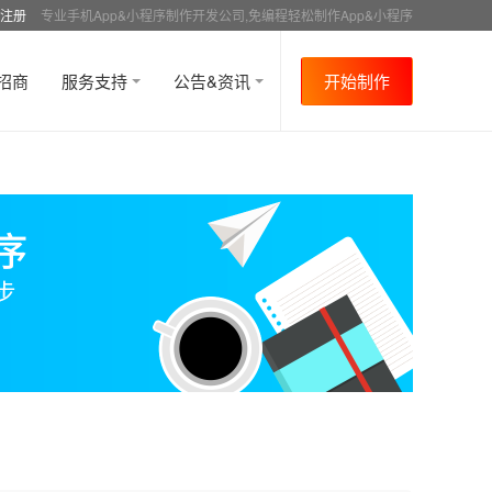
注册
专业手机App&小程序制作开发公司,免编程轻松制作App&小程序
招商
服务支持
公告&资讯
开始制作