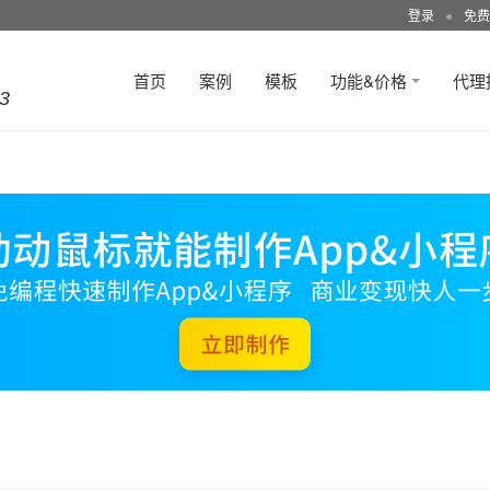
登录
●
免费
首页
案例
模板
功能&价格
代理
3