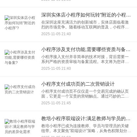
明智决策。 小程序类型业务概述 小程序类型
深圳实体店小程序如何玩转“附近的小程序”?
在深圳这座充满活力的创新城市，实体店面临着激
烈的市场竞争。随着移动互联网的普及，小程序成
为实体店拓展客流的重要工具。特别是“附近的小程
2025-11-05 21:40
序”功能，为本地商家提供了精准引流的机会。本文
将深入探讨深圳实体店
小程序涉及支付功能,需要哪些资质与备案?
小程序接入支付并非简单的技术对接，背后需要一
系列严格的资质审核与备案流程。本文将为您详细
解析，开通小程序支付功能，到底需要哪些资质，
2025-11-05 21:40
并厘清支付功能备案的具体步骤。 一、 核心资质：
小程序支付成功页的二次营销设计
小程序支付成功页不仅仅是一个交易完成的确认页
面，它更是一个宝贵的营销触点。通过巧妙的二次
营销设计，企业可以有效提升用户忠诚度、促进复
2025-11-05 21:45
购率，并最大化客户生命周期价值。本文将探讨如
何优化小程序支付成功页，
教培小程序双端设计:满足教师与学员的差异化需求
教培小程序已成为连接教师、学员与管理员的关键
纽带。本文聚焦“双端设计”策略，从角色权限划分、
功能模块定制到交互体验优化，解析如何通过小程