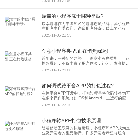
2025-11-05 21:50
序设计实现教师端与学员端的高效协同，助力教培
机构提升教学效率与用
瑞幸的小程序属于哪种类型?
瑞幸咖啡作为中国知名的咖啡连锁品牌，其小程序
在用户中广受欢迎。许多用户好奇：瑞幸的小程序
属于哪种类型？本文将通过分析瑞幸小程序的功能
2025-11-05 21:55
和结构，探讨其类型归属，并插入关键词“瑞幸小程
序”和“小程序类型分析
创意小程序类型,正在悄然崛起!
近年来，一种新的趋势——创意小程序类型——正
悄然崛起，不仅丰富了用户体验，还为开发者提供
了无限的创新空间。本文将探讨创意小程序类型的
2025-11-05 22:00
定义、兴起原因、实际案例以及未来前景，帮助读
者全面了解这一动态领域。
如何调试跨平台APP的打包过程?
在跨平台APP开发中，打包过程是将代码转换为可
在多个操作系统（如iOS和Android）上运行的应用
程序的关键步骤。然而，由于不同平台的差异和配
2025-11-07 23:10
置复杂性，开发者常常会遇到各种问题。本文将详
细介绍如何调
小程序转APP打包技术原理
随着移动互联网的快速发展，小程序和APP成为企
业及开发者的重要选择。许多开发者希望将现有小
程序转换为原生APP，以扩展用户覆盖并提升体