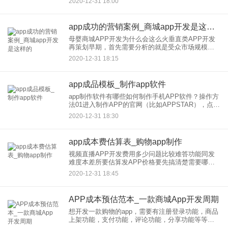
2020-12-31 18:00
业定制，源码交付。软件定制开发公司挑选可以综
合多方面因素评估考察
app成功的营销案例_商城app开发是这样的
母婴商城APP开发为什么会这么火垂直类APP开发
再策划早期，首先需要分析的就是受众市场规模以
及消费能力。母婴类人群庞大，消费能力巨大，因
2020-12-31 18:15
此深受众多产品团队的青睐，也不足为奇。不过一
款好的母婴APP想运
app成品模板_制作app软件
app制作软件有哪些如何制作手机APP软件？操作方
法01进入制作APP的官网（比如APPSTAR），点击
登录，登录注册的账号。02进入主界面之后，点击
2020-12-31 18:30
应用管理，马上制作APP。03进入APP模板的选择
app成本费估算表_购物app制作
视频直播APP开发费用多少问题比较难答功能同发
难度本差所要估算发APP价格要先搞清楚需要哪些
功能功能列清楚比已APP看看每功能概要少本能估
2020-12-31 18:45
算价格想做独二app推荐紫鲸互联看请采纳 app成本
费估算表
APP成本预估范本_一款商城App开发周期
想开发一款购物的app，需要有注册登录功能，商品
上架功能，支付功能，评论功能，分享功能等等
APP开发成本主要涵盖开发团队人力成本以及公司