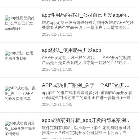
法。3.直接点击右上角的发表，只要审核通过，脑洞
神评论、段
app性用品的好处_公司自己开发app的好处
旅游app定制开发有哪些好处定制开发旅游APP的好
处需要从两个方面来说，一是用户，二是旅游公司
对于用户来说，出去游玩更加的方便简单，通过定
2020-12-31 17:15
制的旅游APP软件，即可定酒店机票门票等等，还
能查询旅游攻略，
app想法_使用爬虫开发app
APP开发定制：风一样的时代 APP开发定制的
产品是不是要所有的人用才是一款好的产品呢？陌
陌。在一次大学生调查中就已经显示了，因此并不
2020-12-31 17:30
是说APP开发定制公司的产品要所有人都在用才是
好产品。 如果想
APP成功推广案例_关于一个APP的开发费用清单
app软件的推广成本通常是多少目前国内App开发者
正面临推广困境,推广的费用正在进一步提高,(一些推
广形式的费用没有变化但是效果正在下降),效果好的
2020-12-31 17:45
推广形式价格一般较高,无疑将开发者推向高门槛的
推广之
app成功案例分析_app开发的简单案例分析
软件定制有哪家可以推荐一下软件定制有哪家可以
推荐一下？软件定制开发公司就找应用公园，专业
靠谱的app开发公司，实战经验丰富，案例众多，专