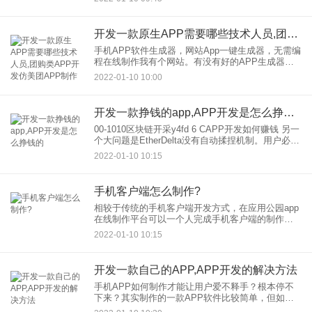
开发一款原生APP需要哪些技术人员,团购类APP开发仿美团APP制作
手机APP软件生成器，网站App一键生成器，无需编
程在线制作我有个网站。有没有好的APP生成器工
具？但是我不知道技术。如何从制作，开发？获得
2022-01-10 10:00
应用程序 我有一个好主意。关于自学应用开发？你
需要了解哪
开发一款挣钱的app,APP开发是怎么挣钱的
00-1010区块链开采y4fd 6 CAPP开发如何赚钱 另一
个大问题是EtherDelta没有自动揉捏机制。用户必须
选择在网站上捏哪个顺序。尽管EtherDelta已经是一
2022-01-10 10:15
个广泛使用的交易所
手机客户端怎么制作?
相较于传统的手机客户端开发方式，在应用公园app
在线制作平台可以一个人完成手机客户端的制作，
那么手机客户端怎么制作呢？ 应用公园app在线制作
2022-01-10 10:15
平台内有上百套
开发一款自己的APP,APP开发的解决方法
手机APP如何制作才能让用户爱不释手？根本停不
下来？其实制作的一款APP软件比较简单，但如果
你想要的是制作出来后用户放不下的APP软件，那