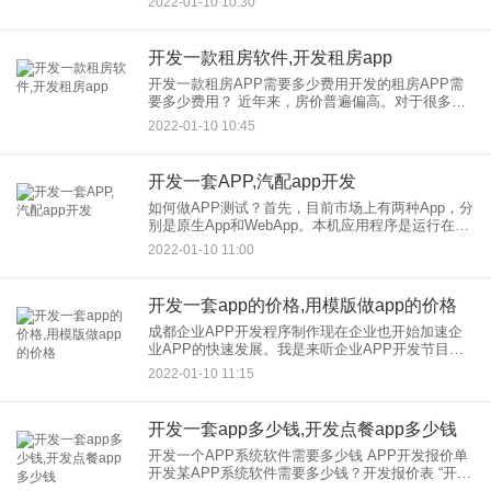
2022-01-10 10:30
才是真正的问题。如果你想问APP软件开发怎么去
制作，那么蓝色风
开发一款租房软件,开发租房app
开发一款租房APP需要多少费用开发的租房APP需
要多少费用？ 近年来，房价普遍偏高。对于很多农
民工来说，买一套属于自己的房子是比较困难的，
2022-01-10 10:45
租房成为了很多人的优选。传统上，人们需要一个
房地产机构来租
开发一套APP,汽配app开发
如何做APP测试？首先，目前市场上有两种App，分
别是原生App和WebApp。本机应用程序是运行在操
作系统上的应用程序。这两个应用的开发语言是不
2022-01-10 11:00
同的。这款原生应用在安卓端使用java语言，在ios
端
开发一套app的价格,用模版做app的价格
成都企业APP开发程序制作现在企业也开始加速企
业APP的快速发展。我是来听企业APP开发节目制
作的流程的 1.app在制作和价格的理解过程。 使用
2022-01-10 11:15
现成的模板进行修改，使用模板的工作量小。
开发一套app多少钱,开发点餐app多少钱
开发一个APP系统软件需要多少钱 APP开发报价单
开发某APP系统软件需要多少钱？开发报价表 “开发
的app需要多少钱？"吗那么，开发的APP真的需要