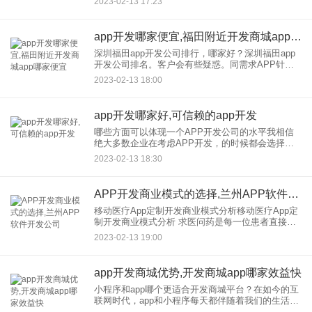
2023-02-13 17:23
APP的功能需求，并确定APP的开发方向。 2
app开发哪家便宜,福田附近开发商城app哪家便宜
深圳福田app开发公司排行，哪家好？深圳福田app
开发公司排名。客户会有些疑惑。同需求APP针对
同一个发展方向。为什么语录不一样？有些甚至相
2023-02-13 18:00
差超过10万。洪海尔科技为您解答：首先要明确的
是，APP的是
app开发哪家好,可信赖的app开发
哪些方面可以体现一个APP开发公司的水平我相信
绝大多数企业在考虑APP开发，的时候都会选择和
外部的公司合作，因为企业本身并不具备技术条
2023-02-13 18:30
件。但是，由于目前开发大大小小的公司太多，企
业在选择时需要通过以下
APP开发商业模式的选择,兰州APP软件开发公司
移动医疗App定制开发商业模式分析移动医疗App定
制开发商业模式分析 求医问药是每一位患者直接、
迫切的需求，因此应用移动医疗app定制开发是很有
2023-02-13 19:00
必要的，投资者关心的当然是商业模式，但由于移
动医疗A
app开发商城优势,开发商城app哪家效益快
小程序和app哪个更适合开发商城平台？在如今的互
联网时代，app和小程序每天都伴随着我们的生活。
他们相似，但也有区别。各有各的优点。企业和企