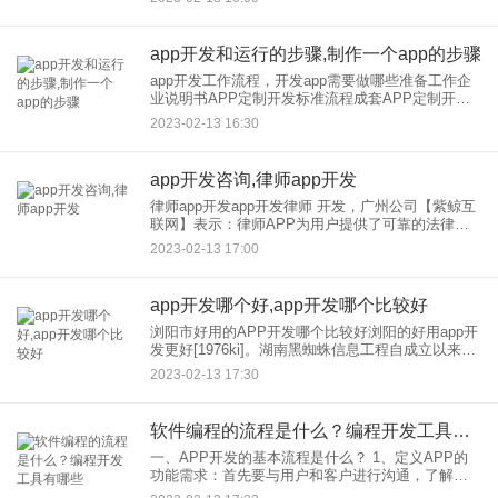
城，非常成熟的APP解决方案从产品讨论到已经推
出全流
app开发和运行的步骤,制作一个app的步骤
app开发工作流程，开发app需要做哪些准备工作企
业说明书APP定制开发标准流程成套APP定制开发
是一个庞大而复杂的项目。在定制和企业，一个高
2023-02-13 16:30
质量的应用程序至少需要3到6个月的时间今天，来
自开发的移动
app开发咨询,律师app开发
律师app开发app开发律师 开发，广州公司【紫鲸互
联网】表示：律师APP为用户提供了可靠的法律咨
询和服务平台，可以随时在线咨询律师。APP的律
2023-02-13 17:00
师开发搭建了用户与律师的沟通平台，解决了用户
找律师难
app开发哪个好,app开发哪个比较好
浏阳市好用的APP开发哪个比较好浏阳的好用app开
发更好[1976ki]。湖南黑蜘蛛信息工程自成立以来，
一直专注于互联网品牌建设。团队成员曾在公司和
2023-02-13 17:30
互联网公司为国内优秀广告工作，涉及WEB视觉、
交互设
软件编程的流程是什么？编程开发工具有哪些
一、APP开发的基本流程是什么？ 1、定义APP的
功能需求：首先要与用户和客户进行沟通，了解他
们对APP的需求，根据用户和客户的要求，明确