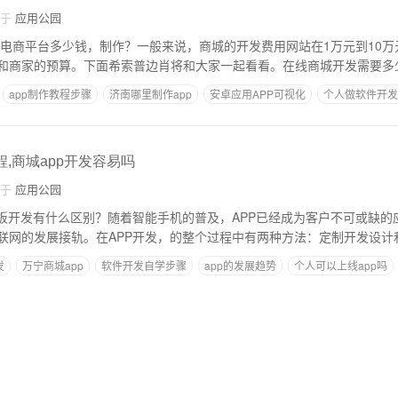
自于
应用公园
 电商平台多少钱，制作？一般来说，商城的开发费用网站在1万元到10
app制作教程步骤
济南哪里制作app
安卓应用APP可视化
个人做软件开发
程,商城app开发容易吗
自于
应用公园
模板开发有什么区别？随着智能手机的普及，APP已经成为客户不可或缺的
联网的发展接轨。在APP开发，的整个过程中有两种方法：定制开发设计
发
万宁商城app
软件开发自学步骤
app的发展趋势
个人可以上线app吗