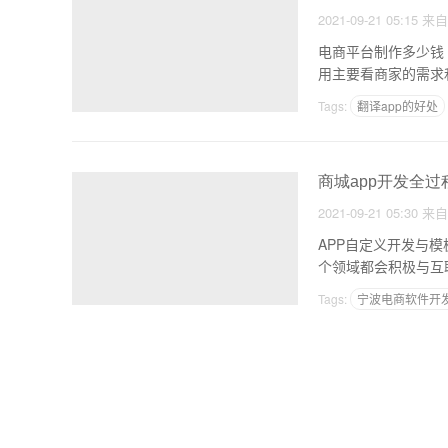
2021-09-21 05:15
来
电商平台制作多少钱
Tags:
翻译app的好处
商城app开发全过
2021-09-21 05:30
来
APP自定义开发与
个领域都会积极与互
Tags:
宁波电商软件开
小程序怎么打开App