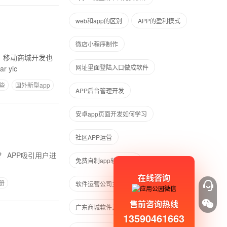
web和app的区别
APP的盈利模式
微店小程序制作
，移动商城开发也
网址里面登陆入口做成软件
成为了实现线上商城的重要途径在企业移动商城一般分为两种类型：APP商城和小程序商城Gear yic
些
国外新型app
APP后台管理开发
安卓app页面开发如何学习
社区APP运营
免费自制app软件平台
在线咨询
册
软件运营公司主要支出
售前咨询热线
广东商城软件开发公司
13590461663