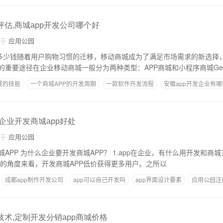
评估,商城app开发公司哪个好
自于
应用公园
要多少钱随着用户购物习惯的迁移，移动商城成为了满足市场需求的新选择
要的技能
一个商城APP的开发周期
一款软件开发流程
安徽app开发企业有哪
pp
,企业开发商城app好处
自于
应用公园
发和商城？ APP吸引用户进
的营销 从企业的角度来看，开发商城APP低价获得更多用户。之所以
成都app制作开发公司
app可以自己开发吗
app界面设计要素
应用公园注
技术,定制开发分销app商城价格