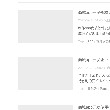
商城app开发价格
2021-09-21 04:45
来
制作app商城软件
Tags:
APP后端开发需
我有一个想法制造一个a
商城app开发企业
2021-09-21 05:00
来
企业为什么要开发商城APP 为什么企业要开发商城APP？ 1.app在企业，有什么用开
行有利
Tags:
背包客住宿app
泉州软件开发公司
商城app开发使用