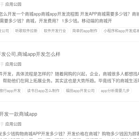
自于
应用公园
城app商城app开发流程图 开发APP商城需要多少钱？商城，开发和费用？
PP商城需要多少钱？商城，开发费用？ 1多少钱。移动端的商城开
发公司
听歌软件拉新
软件开发行业
简单的app制作
小程序和app开发成
开发公司,商城app开发怎么样
自于
应用公园
软件开发，具体流程是怎样的？随着网购的兴起，企业，商城很多人都想找A
件，帮助他们在网上拓展业务。其实这也是大势所趋。毕竟线下的商城生活
旅行app开发
读书日app怎么制作
福田app开发公司
app分析需要几步
,开发一款商城app
自于
应用公园
开发多少钱购物商城APP开发多少钱？开发价格在商城？购物多少钱因为顾客