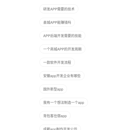
研发APP需要的技术
县城APP能赚钱吗
APP后端开发需要的技能
一个商城APP的开发周期
一款软件开发流程
安徽app开发企业有哪些
国外新型app
我有一个想法制造一个app
背包客住宿app
成都app制作开发公司