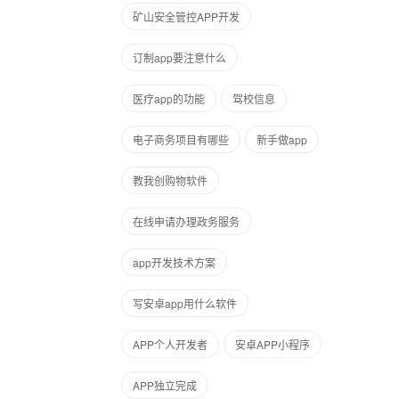
矿山安全管控APP开发
订制app要注意什么
医疗app的功能
驾校信息
电子商务项目有哪些
新手做app
教我创购物软件
在线申请办理政务服务
app开发技术方案
写安卓app用什么软件
APP个人开发者
安卓APP小程序
APP独立完成