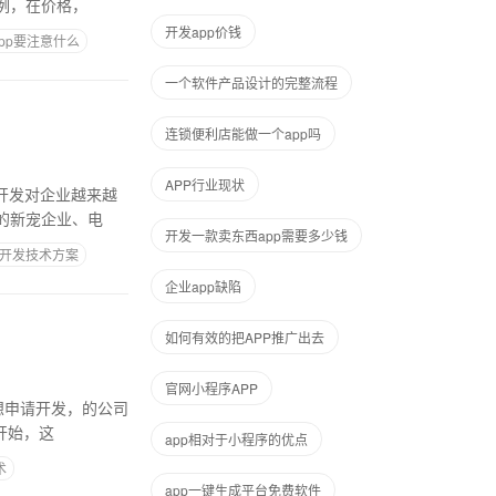
例，在价格，
开发app价钱
pp要注意什么
一个软件产品设计的完整流程
连锁便利店能做一个app吗
APP行业现状
开发对企业越来越
的新宠企业、电
开发一款卖东西app需要多少钱
p开发技术方案
企业app缺陷
如何有效的把APP推广出去
官网小程序APP
想申请开发，的公司
开始，这
app相对于小程序的优点
术
app一键生成平台免费软件