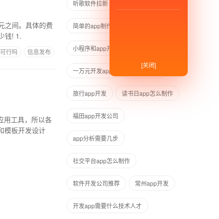
听歌软件拉新
软件开发行业
万元之间。具体的费
简单的app制作
用主要看商家的需求和商家的预算。下面希索普边肖将和大家一起看看。在线商城开发需要多少钱! 1.
小程序和app开发成本
可行吗
信息发布
[关闭]
一万元开发app
搭建一个app
旅行app开发
读书日app怎么制作
福田app开发公司
应用工具，所以各
和模板开发设计
app分析需要几步
社交平台app怎么制作
软件开发公司推荐
常州app开发
开发app需要什么技术人才