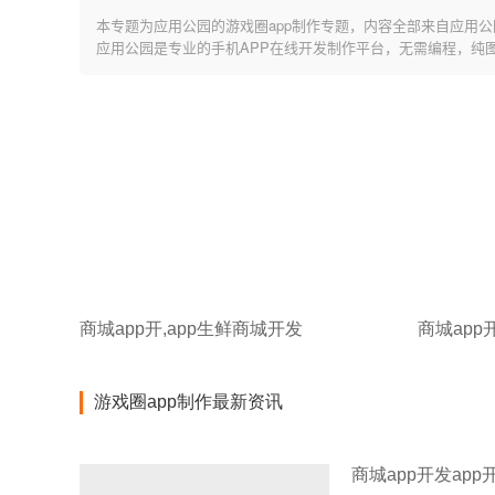
本专题为应用公园的游戏圈app制作专题，内容全部来自应用公
应用公园是专业的手机APP在线开发制作平台，无需编程，纯
商城app开,app生鲜商城开发
商城app
游戏圈app制作最新资讯
商城app开发app