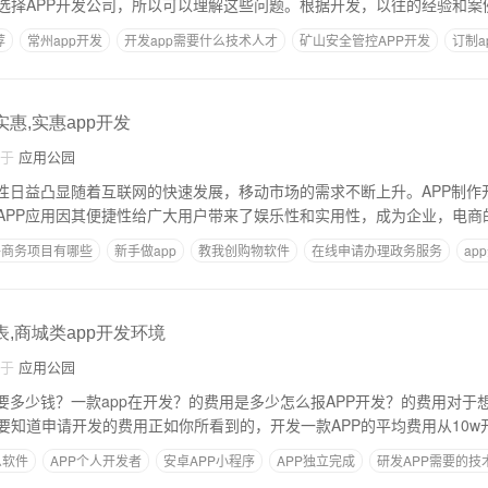
选择APP开发公司，所以可以理解这些问题。根据开发，以往的经验和案
荐
常州app开发
开发app需要什么技术人才
矿山安全管控APP开发
订制a
实惠,实惠app开发
自于
应用公园
要性日益凸显随着互联网的快速发展，移动市场的需求不断上升。APP制作
APP应用因其便捷性给广大用户带来了娱乐性和实用性，成为企业，电商
子商务项目有哪些
新手做app
教我创购物软件
在线申请办理政务服务
ap
表,商城类app开发环境
自于
应用公园
件要多少钱？一款app在开发？的费用是多少怎么报APP开发？的费用对于
要知道申请开发的费用正如你所看到的，开发一款APP的平均费用从10w
么软件
APP个人开发者
安卓APP小程序
APP独立完成
研发APP需要的技