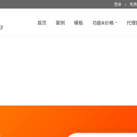
登录
●
免费
首页
案例
模板
功能&价格
代理
3