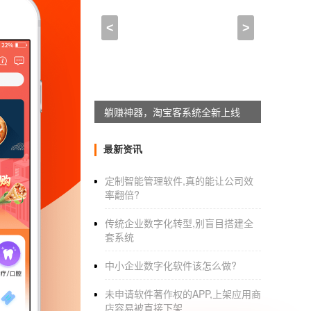
一个app平台每月多少网费
<
>
2021-08-23 06:30:00
来自于
应用公园
返利商城APP如何开发 功能有哪些？
同样的商品在返利平台购买后可以省更多的钱
躺赚神器，淘宝客系统全新上线
也通过做外链赚了一桶金。
最新资讯
移动互联网
时代，拿到代金券在商城，开发多少
真金白银省钱。粉丝可以通过平台购买获得佣
定制智能管理软件,真的能让公司效
率翻倍?
通过返利系统，还可以提升平台的综合价值，
传统企业数字化转型,别盲目搭建全
套系统
返利？商城， APP开发系统支持哪些功能
中小企业数字化软件该怎么做?
1.购买商品时可以使用优惠券享受折扣。
未申请软件著作权的APP,上架应用商
2.用于定制收集商品数据、购物凭证等。您只
店容易被直接下架