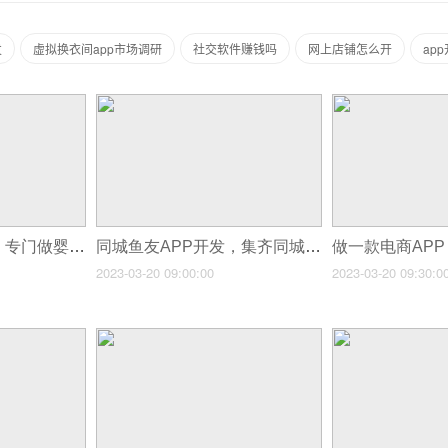
发
虚拟换衣间app市场调研
社交软件赚钱吗
网上店铺怎么开
ap
开发一个母婴APP，专门做婴儿喂养指南可以么？
同城鱼友APP开发，集齐同城爱鱼人士
2023-03-20 09:00:00
2023-03-20 09:30:0