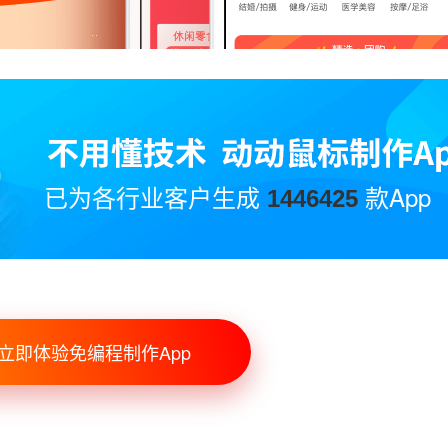
已为各行业客户生成
款App
1446425
立即体验免编程制作App