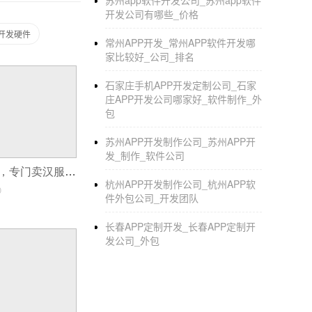
苏州app软件开发公司_苏州app软件
技术研究公司公司高德纳预测，到今年年底，企业-
开发公司有哪些_价格
工在工作场所平均使用三种设备，随着物联网
p开发硬件
常州APP开发_常州APP软件开发哪
相比之下，对于开发商人来说，快速创建应用
家比较好_公司_排名
变智能手表、智能手机、平板电脑或其他相关设备
石家庄手机APP开发定制公司_石家
同时，申请开发的人可以充分把握不断增长的
庄APP开发公司哪家好_软件制作_外
包
新移动应用的开发，将在未来几年在发展中市
苏州APP开发制作公司_苏州APP开
发_制作_软件公司
做一款电商APP，专门卖汉服怎么样？
杭州APP开发制作公司_杭州APP软
0
件外包公司_开发团队
长春APP定制开发_长春APP定制开
发公司_外包