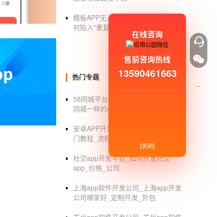
3.在每月25日结算前一个月的订单后，可以撤
模板APP无法二次修改功能:企业为
何陷入“重复开发”困局?
用户的步骤和流程清晰，运营商的盈利模式简
在线咨询
户互动的机会。
售前咨询热线
国外APP开发者收益高 55%月收入达1
13590461663
热门专题
根据移动广告平台InmobiInsights提供的
名开发用户，结果显示，86%的开发用户更喜欢安卓
58同城平台怎么制作_制作一个跟58
同城一样的APP要多少钱_APP开发
此外，调查还显示，Java是开发用户使用多的语言(65%
命和智能手机使用的激增是推动
移动应用
市场
安卓APP开发_安卓APP开发公司_入
门教程_流程_平台
其
应用程序
货币化，以支持团队的持续创新。”
[关闭]
55%的开发人月薪只有1000美元，而移动应
社交app开发平台_如何开发社交
app_价格_公司
发，公司人平均收入的30多倍。三分之一的开
们的游戏下载量超过了100万次。
上海app软件开发公司_上海app开发
公司哪家好_定制开发_外包
预计移动应用的需求将持续增长，特别是随着