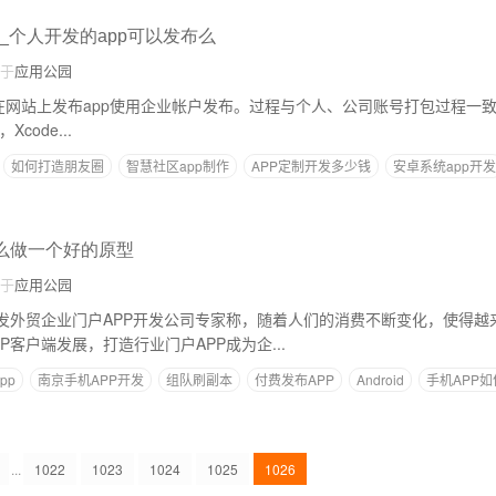
_个人开发的app可以发布么
于
应用公园
网站上发布app使用企业帐户发布。过程与个人、公司账号打包过程一致。3.Xc
Xcode...
如何打造朋友圈
智慧社区app制作
APP定制开发多少钱
安卓系统app开发
怎么做一个好的原型
于
应用公园
开发外贸企业门户APP开发公司专家称，随着人们的消费不断变化，使得越
P客户端发展，打造行业门户APP成为企...
pp
南京手机APP开发
组队刷副本
付费发布APP
Android
手机APP
...
1022
1023
1024
1025
1026