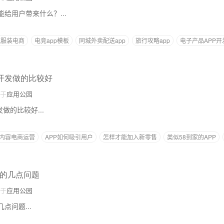
能给用户带来什么？...
流服装电商
电竞app模板
同城外卖配送app
旅行攻略app
电子产品APP开
p开发做的比较好
于
应用公园
做的比较好...
内容电商运营
APP如何吸引用户
怎样才能加入新零售
类似58到家的APP
意的几点问题
于
应用公园
点问题...