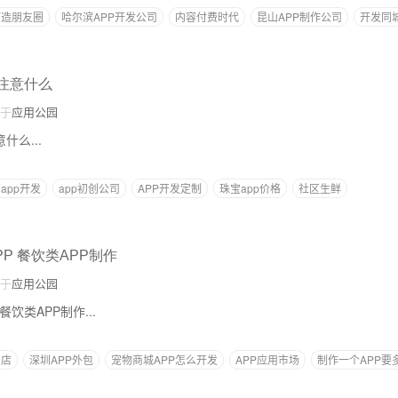
打造朋友圈
哈尔滨APP开发公司
内容付费时代
昆山APP制作公司
开发同
要注意什么
于
应用公园
什么...
app开发
app初创公司
APP开发定制
珠宝app价格
社区生鲜
P 餐饮类APP制作
于
应用公园
饮类APP制作...
利店
深圳APP外包
宠物商城APP怎么开发
APP应用市场
制作一个APP要