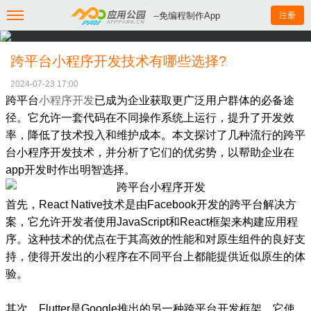
--免编程制作App
注册
跨平台小程序开发技术有哪些选择?
2024-07-23 17:00
跨平台
小程序开发
已成为企业获取更广泛用户群体的必备途
径。它允许一套代码在不同操作系统上运行，提升了开发效
率，降低了技术投入和维护成本。本文探讨了几种流行的跨平
台小程序开发技术，并分析了它们的优劣势，以帮助企业在
app开发时作出明智选择。
首先，React Native技术是由Facebook开发的跨平台解决方
案，它允许开发者使用JavaScript和React框架来构建应用程
序。这种技术的优点在于其高效的性能和对原生组件的良好支
持，使得开发出的小程序在不同平台上都能提供近似原生的体
验。
其次，Flutter是Google推出的另一种跨平台开发框架，它使