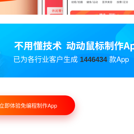
已为各行业客户生成
款App
1446434
立即体验免编程制作App