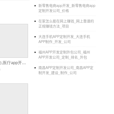
工程师集中的地方，可能会比较适合你去学习
新零售电商app开发_新零售电商app
1、选择一家大型且有实力的app开发商，如
定制开发公司_价格
2、确定自己的app开发功能需求，并且形成文
在家怎么能在网上赚钱_网上靠谱的
3、评估app开发功能需求，具体开发时间以及
正规赚钱方法_项目
4、app程序制作；
大连手机APP定制开发_大连手机
6、app功能测试；
APP制作_开发_公司
7、app上线；完成定制开发；
福州APP开发定制外包公司_福州
APP开发公司_定制_排名_外包
app需要多少人力,医疗app开发需要多少费用多少
南昌APP定制开发公司_南昌APP定
0
制开发_建设_制作_公司