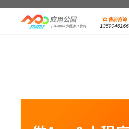
1359046166