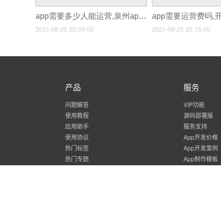
app需要多少人能运营,泉州app开发商
2021-08-20 20:00:00
2021-08-20 20:15:00
产品
服务
问题解答
VIP功能
使用教程
源码部署版
应用助手
服务支持
使用协议
App开发价格
热门标签
App开发案例
热门专题
App制作模板