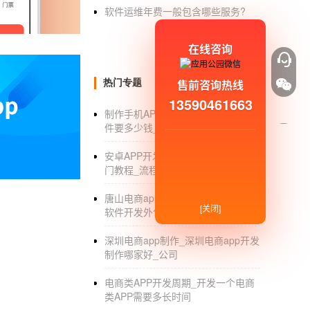
以先确认好功能需求后，找专业的
APP定制开
软件运维年费一般包含哪些服务?
队，量身定制，源码交付，安全可靠。应用公园
在线咨询
观，广汽丰田、怡福地产、猪八戒网、天讯达
如何定制开发一款好的听书类APP
售前咨询热线
热门专题
13590461663
首先，开发一个APP，我们先要确定我们
制作手机APP软件_制作手机APP软
些功能是吸引用户的，那些事可以留住用户的
件要多少钱_教程_价格
一般听书类的APP对于懒得看实体书籍的
安卓APP开发_安卓APP开发公司_入
门教程_流程_平台
听书听书，主要是听，所以使用的语音系统很
要的。较后，对于听书类的APP的开发，你可以
唐山电商app开发公司_唐山电商app
[关闭]
软件开发外包_价格
做一个专业类app费用_app开发费用预算
深圳电商app制作_深圳电商app开发
自己怎么做App软件
制作哪家好_公司
想要自己做一个APP，至少需要ios和a
电商类APP开发周期_开发一个电商
果自己做一个APP的话，你要懂得美工、ui设
类APP需要多长时间