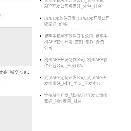
为用户省钱。所以，当我们在一个像开发，这样
长沙手机APP开发公司_长沙手机
APP开发公司哪家好_外包_排名
论购买哪个电商平台，都可以在我们的APP上
式
山东app软件开发_山东app开发公司
2.商品展示
哪家好_价格
其次，商品展示。作为一款
淘宝客APP
，要收
昆明手机APP软件开发公司_昆明手
图、电商平台原价、优惠券的价格、收到优惠
机APP软件开发_定制_制作_外包_
直接跳转到电商平台的收款凭证页面。
公司
3.新用户优势
杭州APP开发制作公司_杭州APP软
件外包公司_开发团队
正常情况下，淘宝客APP会有新的用户福利版
同城APP介绍,夜约同城交友app开发
惠券，并邀请好友免费享用等。这个功能在淘宝
武汉APP定制开发公司_武汉APP开
0
发哪家好_制作_团队_开发排名
4.分享赚钱机制
锦州APP开发_锦州APP开发公司哪
现在几乎每个APP都有这样的功能，可以有效
家好_制作费用_排名
码名片，其他用户通过点击或者扫码就可以获