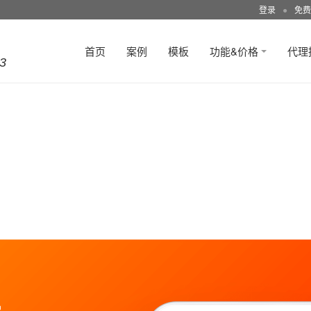
登录
●
免费
首页
案例
模板
功能&价格
代理
3