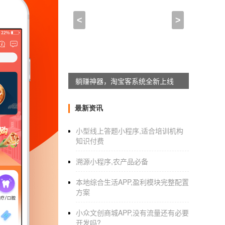
开发一个淘宝优惠券app,
<
>
2021-10-17 07:30:00
来自于
应用公园
制作类似美逛app开发
美妆购物app是网购省钱的利器！类似美国访
躺赚神器，淘宝客系统全新上线
双十一，省钱又赚钱！
最新资讯
华娟云
开发app系统
是一个与淘宝、JD.CO
送特色产品，让用户每天都有更好的选择。有
小型线上答题小程序,适合培训机构
知识付费
手，购物享受舒适。所有商品都是网上专业人
溯源小程序,农产品必备
卷云类似于app优势之美：
本地综合生活APP,盈利模块完整配置
方案
1.背靠淘宝、JD.COM、拼多多、Vipsh
小众文创商城APP,没有流量还有必要
有利！
开发吗?