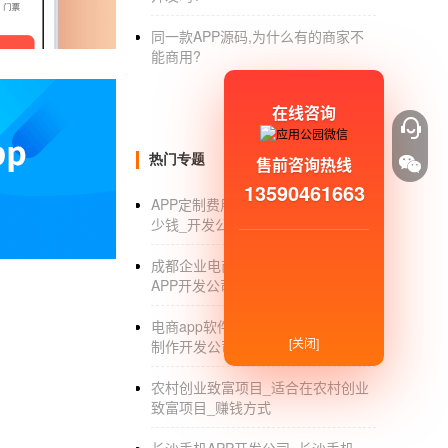
2.“消费共享”双利模式。你不仅可以买到优惠
同一款APP源码,为什么有的商家不
3.学习新的赚钱方法。下载应用搜索优惠券，
能商用?
的用户，以后你买了货就有提成。
在线咨询
4.你不需要囤积、出售、交付或出售。轻松赚
卷云做的事情和访问app开发类似，原理是用
热门专题
售前咨询热线
券来自淘宝天猫商家。为了吸引更多的线下客
13590461663
APP定制费用_移动APP定制开发多
少钱_开发公司
淘宝客APP开发
需要哪些功能
随着互联网的蓬勃发展，现在电商的这个行业
成都企业电商APP开发_成都电商
APP开发公司怎么选_流程
和排队等不必要的步骤，可以直接送货上门。
电商也是如此，电商，有一个样板淘宝客，就
电商app软件制作开发_电商app软件
肖告诉你。
[关闭]
制作开发公司_价格
1.优惠券的收集
农村创业致富项目_适合在农村创业
致富项目_赚钱方式
说到淘宝客，人们的为数不多印象就是打折。