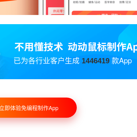
已为各行业客户生成
款App
1446419
立即体验免编程制作App