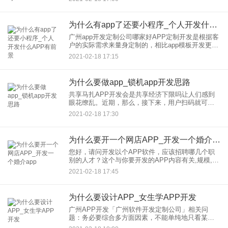
着巨大的价值。那么7月份较佳APP软件都有哪些
呢？
为什么有app了还要小程序_个人开发什么APP有前景
广州app开发定制公司哪家好APP定制开发是根据客
户的实际需求来量身定制的，相比app模板开发更具
个性化以及更安全可靠。毕竟app开发公司以模板开
2021-02-18 17:15
发公司为主，专业提供APP定制开发服务需要有专
业的技术
为什么要做app_锁机app开发思路
共享马扎APP开发会是共享经济下限吗让人们感到
眼花缭乱。近期，那么，接下来，用户扫码就可以
做，而且不需要收押金（但是小编感觉，不扫码也
2021-02-18 17:30
可以坐啊 为什么要去扫码这么麻烦……）
为什么要开一个网店APP_开发一个婚介app
您好，请问开发以个APP软件，应该招聘哪几个职
别的人才？这个与你要开发的APP内容有关,规模,是
否要有销售等若只是一般的APP开发,你至少需要一
2021-02-18 17:45
个项目经理,负责团队管理,一个程序员负责后台开发,
一个U
为什么要设计APP_女生学APP开发
广州APP开发「广州软件开发定制公司」相关问
题：务必要综合多方面因素，不能单纯地只看某些
方面。在此不再赘言。一般来说，1、毕竟app开发