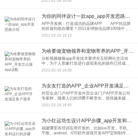
2021-02-18 18:00
公司是技术开发公司，技术水平的高低直接影响项
目是否可以顺利进行。
为你的同伴设计一款app_app开发思路介绍
APP开发商：打造成功的品牌APP APP对品牌
的价值到底在哪里？2011全球较佳品牌100强中，
91%拥有APP，你知道么？看到这些数据，但是一
2021-02-18 18:15
款成功的APP开发需要注意哪些？ 1、产品定
位：来
为啥要做宠物领养和宠物寄养的APP_开发怎么做app适配
分析视频修脸app开发技术要求在互联网社交活动
中，为个人形象打造进行虚拟美化的操作已经成为
刚需，并且还有强大的修图功能。 爱美是大部分人
2021-02-18 18:30
的天性，在互联网社交活动中，为个人形象
为女友打造的APP_企业APP开发满足客户需求
外贸企业门户APP开发外贸企业门户APP开发公司
专家称，随着人们的消费不断变化，使得越来越来
的商务型门户网站开始向移动APP客户端发展，打
2021-02-18 18:45
造行业门户APP成为企业拓宽营销渠道的方式之
一。对于很多传统企
为小灶运培生设计APP步骤_app开发和运行的步骤
福建哪里有培训应用开发的，比如ios开发，手机、
平板、android、IOS软件游戏开发APP定制制作，
有什么学校计算机在未来的发展中是必不可少的▲