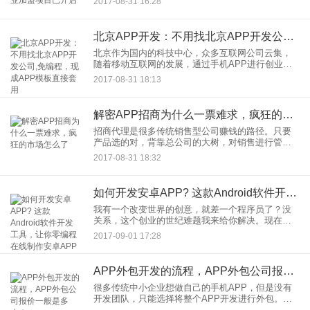
2017-08-31 16:28
错，这就是应用公园APP在线制作平台，作为SaaS
式一站化制作
北京APP开发：不用找北京APP开发公司,免编程，现成APP模板直接套用
北京作为国内的科技中心，众多互联网公司云集，
随着移动互联网的发展，通过手机APP进行创业的
公司也越来越多。APP开发该如何选择呢？传统
2017-08-31 18:13
APP开发通常由APP外包公司进行，从前期需求的
沟通落地、UI设计
解密APP招商为什么一票难求，疯狂的市场怎么了
招商代理是很多传统销售型公司赚钱的路径。只要
产品选的对，背靠总公司的大树，对销售进行管
理，就可以躺着赚钱。因为市场变化太快，对总公
2017-08-31 18:32
司来说，选择渠道代理也是快速铺开市场的选择。
这就是所谓的“渠道为”的时
如何开发安卓APP? 这款Android软件开发工具，让你零编程在线制作安卓APP
我有一个改变世界的创意，就差一个程序员了？没
关系，这个创业的世纪难题我来给你解决。现在，
没有一个正在创业的朋友，都不好意思见人，创业
2017-09-01 17:28
的门槛越来越低。而随着移动互联网的发展，以手
机APP为平台的创业项目
APP外包开发的流程，APP外包公司报价一般是多少？
很多传统中小企业想做自己的手机APP，但是没有
开发团队，只能选择将整个APP开发进行外包。但
是APP开发属于应该是什么样的流程？APP外包公