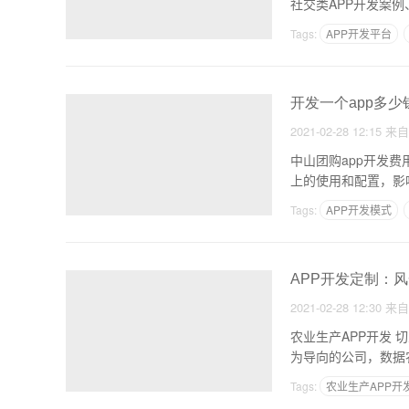
社交类APP开发案
Tags:
APP开发平台
开发一个app多少
2021-02-28 12:15
来
中山团购app开发费用是多少？ 1、APP软件制作难度:APP开发难度直
上的使用和配置，影响
Tags:
APP开发模式
APP开发定制：
2021-02-28 12:30
来
农业生产APP开发 切入广阔市场 数据农业目前市场还处于教育阶段，
为导向的公司，数据
Tags:
农业生产APP开