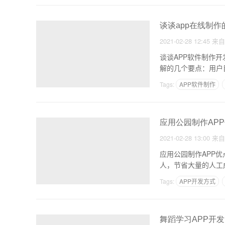
谈谈app在线制作
2021-02-28 12:45
来
谈谈APP软件制作开发前要做的准备工作 1、App软件
解的几个要点：用户
Tags:
APP软件制作
应用公园制作AP
2021-02-28 13:00
来
应用公园制作APP优点有哪些？怎么
人，节省大量的人工成
Tags:
APP开发方式
舞蹈学习APP开