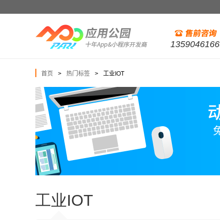
1359046166
首页
热门标签
工业IOT
>
>
工业IOT