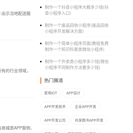
制作一个抖音小程序大概多少钱(抖
音小程序入口)
制作一个废品回收小程序(废品回收
小程序开发解决方案)
制作一个简单小程序页面(教程免费
制作一个知识科普类微信小程序)
制作一个外卖类小程序多少钱(微信
小程序不同制作方法要多少钱)
热门频道
家用IOT
APP设计
APP开发技术
企业APP开发
APP开发公司
共享图书APP开发