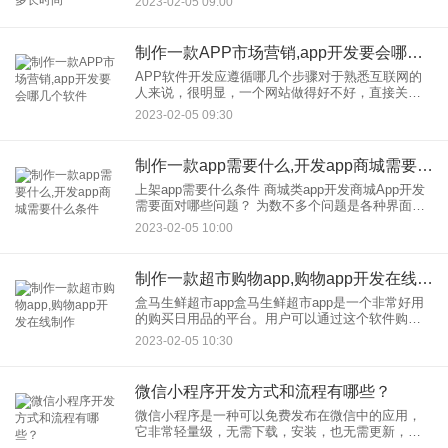
2023-02-05 09:00
个项目，很大程度上取决于总结的部分。可以说，
没有很好的
制作一款APP市场营销,app开发要会哪几个软件
APP软件开发应遵循哪几个步骤对于熟悉互联网的
人来说，很明显，一个网站做得好不好，直接关系
到它背后的一系列工作，比如优化、推广、运营。
2023-02-05 09:30
同样，开发流程对于一个好的APP软件也是非常重
要的。那么，企业应该
制作一款app需要什么,开发app商城需要什么条件
上架app需要什么条件 商城类app开发商城App开发
需要面对哪些问题？ 为数不多个问题是各种界面，
如支付界面、登录界面、操作共享界面、地理位置
2023-02-05 10:00
界面等，都需要提前准备和应用。 第二个问题
制作一款超市购物app,购物app开发在线制作
盒马生鲜超市app盒马生鲜超市app是一个非常好用
的购买日用品的平台。用户可以通过这个软件购买
各种日用品。购买后，将有人访问配送如果您对盒
2023-02-05 10:30
马生鲜超市应用感兴趣，请快速下载。 盒子生鲜超
市app软件
微信小程序开发方式和流程有哪些？
微信小程序是一种可以免费发布在微信中的应用，
它非常轻量级，无需下载，安装，也无需更新，它
的运行需要借助微信的网络服务和设备资源，可以