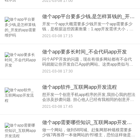
2021-03-08 17:00
不是批发，所以费用高。3.程序员数量乘以月平均工
资
做个app平台要多少钱,是怎样算钱的_开发的app需要维护吗
开发一个app大概需要多少钱开发一个app需要多少
钱，是根据这些因素衡量：1.app开发需求大小，越
大费用越高。2.app开发一般都得定制，不是成品也
2021-03-08 17:15
不是批发，所以费用高。3.程序员数量乘以月平均工
资
做个app要多长时间_不会代码app开发
问个APP开发的问题，现在有很多网站都有不会代
码就能让你开发自己App的网站。这类app类似与模
板的网站建设，是依附别人的平台开发，感觉就像
2021-03-08 17:30
是在淘宝平台上面开店的感觉，之前是免费开发，
等你app做到一
做个app软件_互联网app开发流程
想开发一个创意手机app程序的开发,我担心我的想法
会涉及抄袭问题. 担心他人已经有我相同的创意开发
想开发一个创意手机app程序的开发,我担心我的想法
2021-03-08 17:45
会涉及抄袭问题. =〉这个你顾虑太多，互联网上软
件多
做个app需要哪些知识_互联网app开发流程
做一个网站，做到58同城、赶集网那种规模需要多
少钱?再推荐一本做网站的书!楼主，恐怕这样做是很
有难度的，因为现在互联网上已经分为了多种学