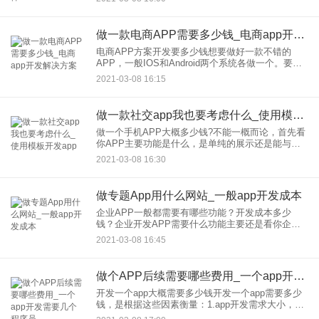
么呢？外卖app开发之前主要需要做好3件事情：用
户需求分
做一款电商APP需要多少钱_电商app开发解决方案
电商APP方案开发要多少钱想要做好一款不错的
APP，一般IOS和Android两个系统各做一个。要做
好APP，一个团队往往需要项目经理、UI设计师，
2021-03-08 16:15
IOS开发工程师、安卓开发工程师，另外假如需要后
台数
做一款社交app我也要考虑什么_使用模板开发app
做一个手机APP大概多少钱?不能一概而论，首先看
你APP主要功能是什么，是单纯的展示还是能与消
费者产生深度互动，另外还有看复杂程度，例如涉
2021-03-08 16:30
及到多么庞大的数据，就要配置一个相应的服务器
以支持数据库，另外
做专题App用什么网站_一般app开发成本
企业APP一般都需要有哪些功能？开发成本多少
钱？企业开发APP需要什么功能主要还是看你企业
用这个APP干什么，要是纯展示企业形象我觉得没
2021-03-08 16:45
有太大的作用，只能说显得你公司比较正规，连自
己的APP都有成本比
做个APP后续需要哪些费用_一个app开发需要几个程序员
开发一个app大概需要多少钱开发一个app需要多少
钱，是根据这些因素衡量：1.app开发需求大小，越
大费用越高。2.app开发一般都得定制，不是成品也