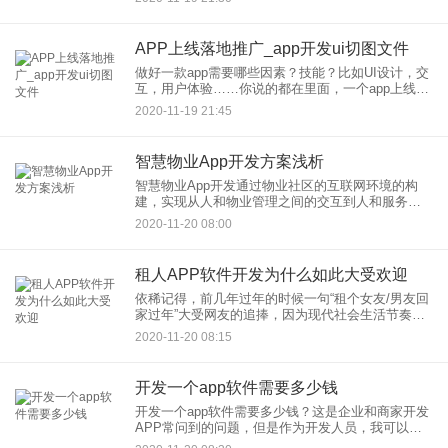
于推广，积累用户，有一定积累后再进行APP开
发，因为APP开发成
APP上线落地推广_app开发ui切图文件
做好一款app需要哪些因素？技能？比如UI设计，交
互，用户体验……你说的都在里面，一个app上线需
要有一些流程，这个流程从开始的钱，到较后的上
2020-11-19 21:45
线，到后期的运营、推广；中间会历经这些：1、头
脑风暴--产
智慧物业App开发方案浅析
智慧物业App开发通过物业社区的互联网环境的构
建，实现从人和物业管理之间的交互到人和服务之
间的交互的转变。提高了用户们在服务上的连接效
2020-11-20 08:00
率，直接联系到相关物业上的的服务人员，快速的
响应用户的需求服务。同
租人APP软件开发为什么如此大受欢迎
依稀记得，前几年过年的时候一句“租个女友/男友回
家过年”大受网友的追捧，因为现代社会生活节奏过
快，没过几年就会被父母催婚，没办法网友只能上
2020-11-20 08:15
网求助，因此就出现了这一句名言金句。有些公司
看到了其中的商机，
开发一个app软件需要多少钱
开发一个app软件需要多少钱？这是企业和商家开发
APP常问到的问题，但是作为开发人员，我可以告
诉大家，app开发并没有一个明确的价格。在搞清楚