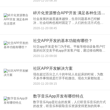
2020-11-20 08:30
一般开发app多少钱之前，不如先来了解一下影响
app开发价
碎片化资源整合APP开发 满足各种生活需求
社会发展的速度越来越快，生存问题基本已经解
决，社会结构也相对固定了，人们的生活方式也在
不断变化。碎片整合现在已经变得越来越重要，让
2020-11-20 08:45
碎片的内容也放在一起，创造一个更加公平合理的
平台。碎片化资源整合APP
社交APP开发的基本功能有哪些？
社交app开发是专门为手机、平板等移动设备用户打
造的社区交友手机app开发客户端，通过移动网络来
实现的社交应用功能，为用户打造集聊天、加好
2020-11-20 09:00
友、查看附近的人等功能为一体的开发解决方案，
使得用户交友不受时
社区APP开发解决方案
现在超过百分之八十的年轻人在起床的时候，为数
不多件事情就是打开手机微信。现在大家都知道微
信这款社区应用软件已经深入我们生活当中。随着
2020-11-20 09:15
智能手机的快速发展，社区APP是人们关心的手机
软件之一。现在也有其他
数字音乐App开发有哪些特点
数字音乐App是社会的发展，人们听音乐音乐的方式
的改变，听音乐和获取音乐资源变得更加的简单和
方便。现在不管是年轻人还是老人家，都已经习惯