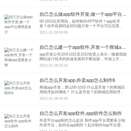
APP呢？ APP的构成。 做一个APP，首先要了解
自己怎么做app软件开发,做一个app平台费用是多少
00-1010众所周知，如何制作APP软件？app在开
发？自学容易吗这些问题只有一个平台可以完美回
答，那就是应用公园 应用公园是中国早拥有多功能
2021-11-28 03:00
和用户的免编程app制作平台。它的主要特点是可以
忽略
自己怎么建一个app软件,开发一个商城app需要多少钱
app开发公司10月10日至1010负责人表示：随着我国
网站设计技术的快速发展和不断创新，市场上不断
涌现出很多软件开发。目前，网上的商城app开发已
2021-11-28 03:15
经吸引了很多人的关注。比较受欢迎的焦点是在线
商城，a
自己怎么开发app,外卖app怎么制作6
商城app开发，屏山00-1010 什么是开发？的商城应
用程序如何继续？ 什么是开发？的商城应用程序如
何继续？1.选择团队在商城进行开发，选择第三方在
2021-11-28 03:30
公司建网站在开发进行商城app，AP
自己怎么开发app软件,app软件怎么制作
外卖平台app制作怎么起步 制作app平台需要多少钱
外卖平台，如何在app制作？起步制作App平台需要
多少钱？吗如何打造美团外卖系统？如何购买外卖