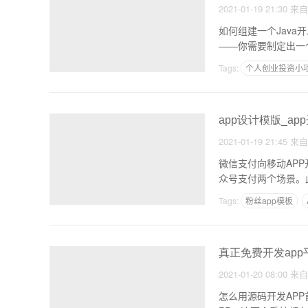
2021-01-19 21:30
来
如何组建一个Jav
——你需要制定出一
Tags:
个人创业投资小
自媒体内容创业
app设计模版_a
2021-01-19 21:45
来
微信支付向移动AP
众号支付两个场景。
Tags:
粉丝app模板
真正免费开发app
2021-01-20 08:00
来
怎么用源码开发AP