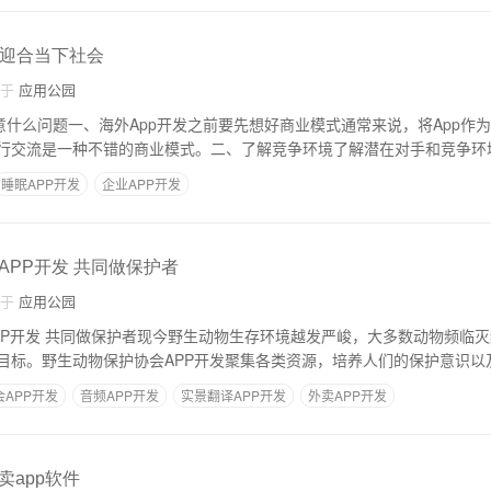
何迎合当下社会
自于
应用公园
注意什么问题一、海外App开发之前要先想好商业模式通常来说，将App作
行交流是一种不错的商业模式。二、了解竞争环境了解潜在对手和竞争环
睡眠APP开发
企业APP开发
APP开发 共同做保护者
自于
应用公园
PP开发 共同做保护者现今野生动物生存环境越发严峻，大多数动物频临
目标。野生动物保护协会APP开发聚集各类资源，培养人们的保护意识以
APP开发
音频APP开发
实景翻译APP开发
外卖APP开发
卖app软件