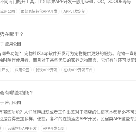
不同专门的开工具，比如苹果APP开发一般用swift，OC，XCODE等等
应用公园
面部表情转化APP开发
APP开发定制
优势在哪里？
自于
应用公园
都有哪些功能？ 宠物社区app软件开发可为宠物提供更好的服务。宠物一直
独时陪伴使用者，而且对于某些优质的家养宠物而言，它们有时还可以帮
件开发
应用公园
餐饮APP开发
在线APP开发平台
发会有哪些功能？
自于
应用公园
会有哪些功能？人们旅游出现或者工作出差对于酒店的住宿基本都是必不可
也是变得更加多样，便捷，各种的连锁酒店APP开发，民宿类APP这些专
发
云储物柜APP开发
APP开发公司