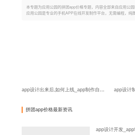
本专题为应用公园的拼团app价格专题，内容全部来自应用公园
应用公园是专业的手机APP在线开发制作平台，无需编程，纯
app设计出来后,如何上线_app制作自己开发
拼团app价格最新资讯
app设计开发_a