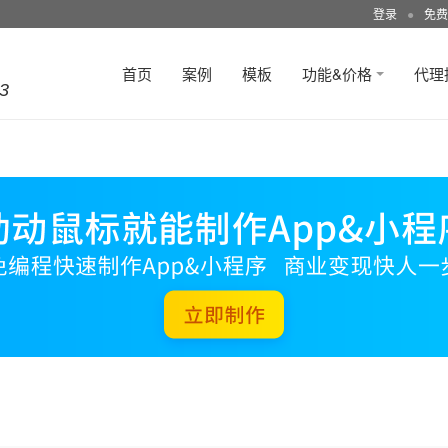
登录
●
免费
首页
案例
模板
功能&价格
代理
3