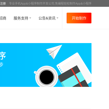
注册
专业手机App&小程序制作开发公司,免编程轻松制作App&小程序
招商
服务支持
公告&资讯
开始制作