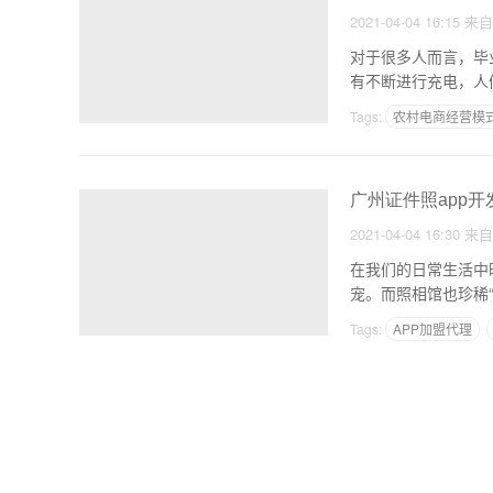
2021-04-04 16:15
来
对于很多人而言，毕
有不断进行充电，人
时间
Tags:
农村电商经营模
开发一个教育APP多少
广州证件照app开
2021-04-04 16:30
来
在我们的日常生活中
宠。而照相馆也珍稀
毕
Tags:
APP加盟代理
金融类的APP开发要点