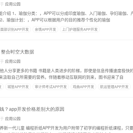
自于
应用公园
孕妇瑜伽、产后瑜伽、瑜伽等
 2、瑜伽计划：，APP可以根据用户的目的推荐个性化的瑜伽
面部识别APP开发
亲情APP开发
上门护理服务APP开发
 整合时空大数据
自于
应用公园
进步的阶梯，即使是信息传播速度极快的今天仍然还有一大
来汲取自己所需要的营养。伴随着移动互联网的到来，图书迎来了自
发
城管APP开发
审计师考试APP开发
戏曲APP开发
航运管理APP开发
钱？app开发价格差别大的原因
自于
应用公园
带了初学的编程折纸课程，只要用户上手之后就能