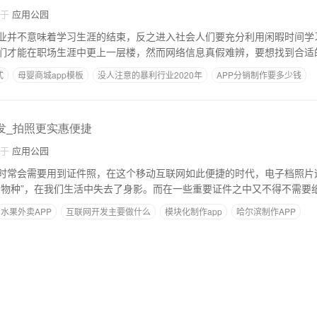
自于
应用公园
业并不意味着学习生涯的结束，反之进入社会人们要充分利用闲暇时间学
们才能在职场生涯中更上一层楼，然而网络信息真假难辨，要想找到合适
式
母婴商城app模板
没人注意的暴利行业2020年
APP分销制作要多少钱
钱
app制作平台有哪些
发_拍照更实惠便捷
自于
应用公园
时常会需要用到证件照，在这个移动互联网如此便捷的时代，电子档照片
“物种”，在我们生活中失去了身影。而在一些重要证件之中又不得不需要
水果外卖APP
互联网开发主要做什么
模块化制作app
哈尔滨制作APP