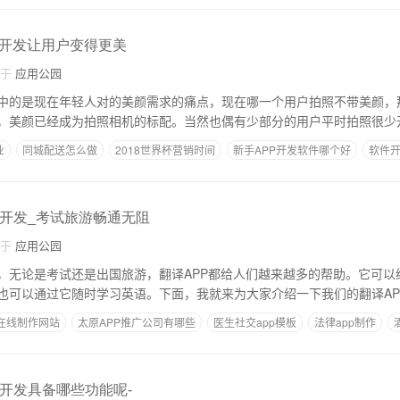
开发让用户变得更美
自于
应用公园
中的是现在年轻人对的美颜需求的痛点，现在哪一个用户拍照不带美颜，
，美颜已经成为拍照相机的标配。当然也偶有少部分的用户平时拍照很少
业
同城配送怎么做
2018世界杯营销时间
新手APP开发软件哪个好
软件
件开发_考试旅游畅通无阻
自于
应用公园
，无论是考试还是出国旅游，翻译APP都给人们越来越多的帮助。它可以
也可以通过它随时学习英语。下面，我就来为大家介绍一下我们的翻译AP
p在线制作网站
太原APP推广公司有哪些
医生社交app模板
法律app制作
P开发具备哪些功能呢-