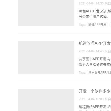
2021-04-04 14:30
来
瑜伽APP开发定制功能介绍 1、瑜伽分类：，APP可以分成印度瑜伽、入门瑜伽、
分类来供用户选择。
Tags:
瑜伽APP开发
航运管理APP开发
2021-04-04 14:45
来
共享图书APP开发 与他人分享更多的书籍 书籍是人类
部分人喜欢通过书本
Tags:
共享图书APP开
开发一个软件多少
2021-04-04 15:00
来
编程折纸APP开发 培养新一代儿童 编程折纸APP开发为用户附