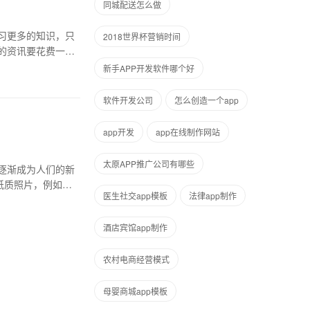
同城配送怎么做
习更多的知识，只
2018世界杯营销时间
的资讯要花费一定
新手APP开发软件哪个好
软件开发公司
怎么创造一个app
app开发
app在线制作网站
太原APP推广公司有哪些
逐渐成为人们的新
纸质照片，例如：
医生社交app模板
法律app制作
酒店宾馆app制作
农村电商经营模式
母婴商城app模板