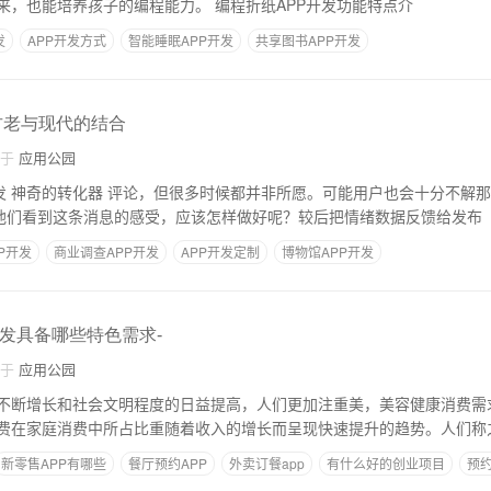
来，也能培养孩子的编程能力。 编程折纸APP开发功能特点介
发
APP开发方式
智能睡眠APP开发
共享图书APP开发
古老与现代的结合
自于
应用公园
非所愿。可能用户也会十分不解那些值得称赞的内容
道他们看到这条消息的感受，应该怎样做好呢？较后把情绪数据反馈给发布
P开发
商业调查APP开发
APP开发定制
博物馆APP开发
开发具备哪些特色需求-
自于
应用公园
不断增长和社会文明程度的日益提高，人们更加注重美，美容健康消费需
费在家庭消费中所占比重随着收入的增长而呈现快速提升的趋势。人们称之
新零售APP有哪些
餐厅预约APP
外卖订餐app
有什么好的创业项目
预约