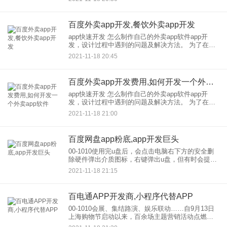
制作百度小程序？呢 首先，我们需要了解百度小程
序，的核
百度外卖app开发,餐饮外卖app开发
app快速开发 怎么制作自己的外卖app软件app开
发，设计过程中遇到的问题及解决方法。 为了在开
发，快速生产出稳定易用的APP，要求程序员熟悉
2021-11-18 20:45
APP的应用开发环境、开发工具和函数库；要敢于
尝试，
百度外卖app开发费用,如何开发一个外卖app软件
app快速开发 怎么制作自己的外卖app软件app开
发，设计过程中遇到的问题及解决方法。 为了在开
发，快速生产出稳定易用的APP，要求程序员熟悉
2021-11-18 21:00
APP的应用开发环境、开发工具和函数库；要敢于
尝试，
百度网盘app粉底,app开发巨头
00-1010使用完u盘后，会点击电脑右下方的安全删
除硬件弹出介质图标，右键弹出u盘，但有时会提示
现在无法停止通用卷设备。请稍后停止设备。很多
2021-11-18 21:15
朋友因为赶时间，直接把u盘从电脑里拔出来。虽然
大多数情况下
百电通APP开发商,小程序代替APP
00-1010会展、集结路演、娱乐联动……自9月13日
上海购物节启动以来，百余场主题营销活动点燃了
全市各区县、重点商务区的消费激情。昨日，记者