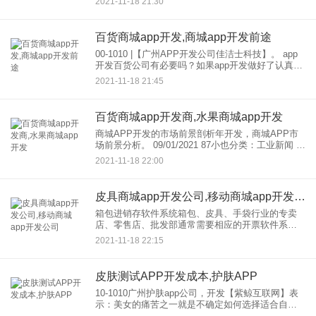
2021-11-18 21:30
获悉，开业三天来，虽然出现了影响客流和销售的
暴雨和潮热，但
百货商城app开发,商城app开发前途
00-1010 |【广州APP开发公司佳洁士科技】。 app
开发百货公司有必要吗？如果app开发做好了认真运
营和利用的准备，那么开发，就有必要了，因为app
2021-11-18 21:45
可以给商场带来人气，刺激消费，增强消费者
百货商城app开发商,水果商城app开发
商城APP开发的市场前景剖析年开发，商城APP市
场前景分析。 09/01/2021 87小也分类：工业新闻 如
今，在这个移动互联网时代，越来越多的人选择网
2021-11-18 22:00
购，各行各业都清楚地知道，商城开
皮具商城app开发公司,移动商城app开发公司
箱包进销存软件系统箱包、皮具、手袋行业的专卖
店、零售店、批发部通常需要相应的开票软件系统
来辅助管理，帮助企业以更高的效率保持良好的运
2021-11-18 22:15
营。甚至对于一些批发部门或者专卖店来说，没有
开票软件的辅助，可能会变
皮肤测试APP开发成本,护肤APP
10-1010广州护肤app公司，开发【紫鲸互联网】表
示：美女的痛苦之一就是不确定如何选择适合自己
的护肤品。大型商场里有各种各样的护肤品，有无