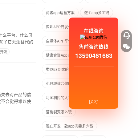
商城app运营方案
做个app多少钱
深圳APP开发公司
自建APP教程
在线咨询
什么平台，什么屏
自媒体APP平台
就了它无法替代的
售前咨询热线
P开发
13590461663
健康食谱App多少钱
组队开黑
类似58到家的APP
小县城适合做的生意
而失去对产品的信
利国利民的大事
美食打卡
就不会觉得难以使
[关闭]
营销裂变怎么玩
现在开发一款app需要多少钱