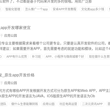
么软件了，不过都是基于代码来开发的多的很哦。用处广泛那
司
智能化管理
怎么推广一个app
安卓APP开发教程
文化类app多少钱
_app开发哪家便宜
自于
应用公园
做的专业主要根据需求来看哪个公司更专业，只要是认真开发软件的公司，
样建议：如果需要开发APP，首先需要考虑的就是功能和模块，比如这个A
O
APP有什么优势
补习班
APP、小程序与微商城哪个好
现在做什么生意
发_原生app开发价格
自于
应用公园
的方式有哪些APP开发根据开发方式可分为原生APP和Web APP，APP
原生APP的开发语言为JAVA，IOS版原生APP的开发语言为Ob
发团队
做什么生意能赚到钱
​应用公园
社区电商运营
二次元资讯APP