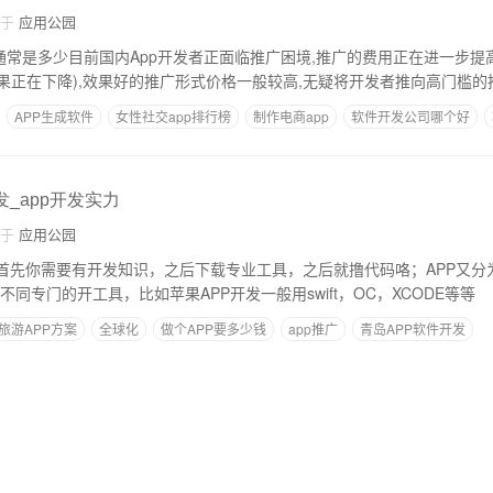
自于
应用公园
通常是多少目前国内App开发者正面临推广困境,推广的费用正在进一步提高
果正在下降),效果好的推广形式价格一般较高,无疑将开发者推向高门槛的
APP生成软件
女性社交app排行榜
制作电商app
软件开发公司哪个好
发_app开发实力
自于
应用公园
P首先你需要有开发知识，之后下载专业工具，之后就撸代码咯；APP又分为
不同专门的开工具，比如苹果APP开发一般用swift，OC，XCODE等等
旅游APP方案
全球化
做个APP要多少钱
app推广
青岛APP软件开发