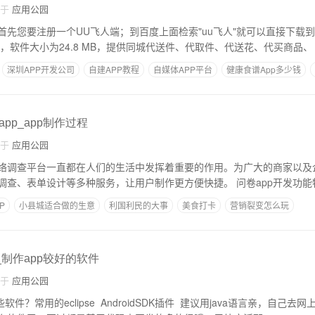
自于
应用公园
,首先您要注册一个UU飞人端；到百度上面检索"uu飞人"就可以直接下载
件，软件大小为24.8 MB，提供同城代送件、代取件、代送花、代买商品、
深圳APP开发公司
自建APP教程
自媒体APP平台
健康食谱App多少钱
pp_app制作过程
自于
应用公园
先网络调查平台一直都在人们的生活中发挥着重要的作用。为广大的商家以及
调查、表单设计等多种服务，让用户制作更方便快捷。 问卷app开发功能特
P
小县城适合做的生意
利国利民的大事
美食打卡
营销裂变怎么玩
多少钱
_制作app较好的软件
自于
应用公园
软件？常用的eclipse AndroidSDK插件 建议用java语言亲，自己