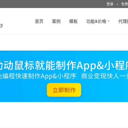
登录
●
免费
首页
案例
模板
功能&价格
代理
3