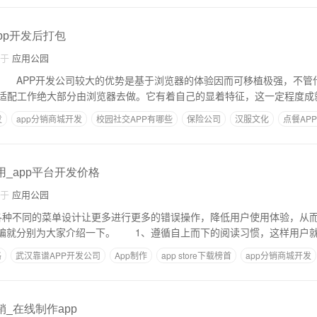
app开发后打包
自于
应用公园
商 APP开发公司较大的优势是基于浏览器的体验因而可移植极强，不管
适配工作绝大部分由浏览器去做。它有着自己的显着特征，这一定程度成
发
app分销商城开发
校园社交APP有哪些
保险公司
汉服文化
点餐AP
用_app平台开发价格
自于
应用公园
5各种不同的菜单设计让更多进行更多的错误操作，降低用户使用体验，从
小编就分别为大家介绍一下。 1、遵循自上而下的阅读习惯，这样用户
格
武汉靠谱APP开发公司
​App制作
app store下载榜首
app分销商城开发
销_在线制作app