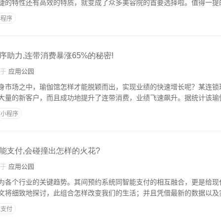
捷的特性还有高效的特质，就变成了众多美容院的首要选择啦。值得一提
小程序
助力,连带消费暴涨65%的秘密!
自于
应用公园
身市场之中，瑜伽馆怎样才能脱颖而出，实现业绩的快速增长呢？某连锁
大量的新客户，而且成功地提升了连带消费，业绩飞速飙升。据统计该瑜
小程序
能支付,会碰撞出怎样的火花?
自于
应用公园
为各个行业的关键趋势。其间预约系统同智能支付的相互融合，更是给现
文将细致地探讨，此组合怎样改变我们的生活；并且凭借最新的数据以及
能支付