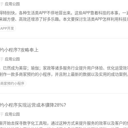
自于
应用公园
得特别快，各种生活类APP不停地冒出来。这些APP靠着科技的本事，一
来越方便、高效还增添了好多乐趣。本文要探讨生活类APP怎样利用科技
APP开发
约小程序?攻略奉上
自于
应用公园
，已然成为美容；瑜伽；家政等诸多服务行业提升用户体验、优化运营效
制作一款多商家预约的小程序，并且附上最新的数据以及实用的成功案例
多商家预约小程序
约小程序实现运营成本骤降28%?
自于
应用公园
渐开始去探寻数字化工具啦，通过这种方式来提升服务的效率以及客户的