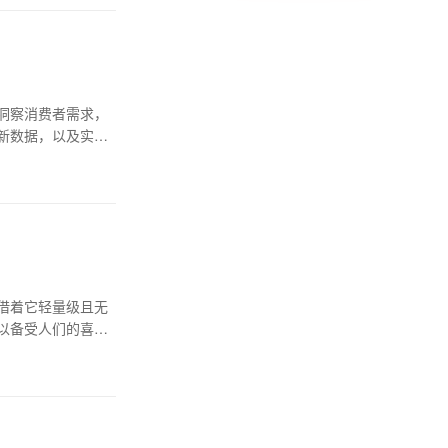
洞察消费者需求，
新数据，以及实用
借着它轻量级且无
以备受人们的喜