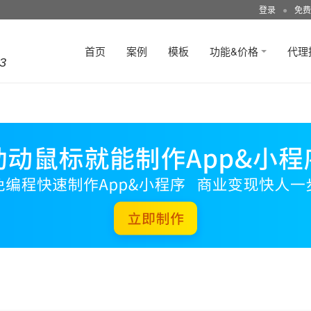
登录
●
免费
首页
案例
模板
功能&价格
代理
3