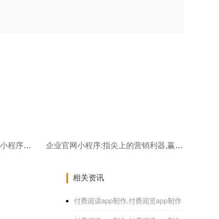
陪护不再繁琐!一键式智能陪护小程序开发
企业官网小程序:指尖上的营销利器,赢在起跑线
相关资讯
付费阅读app制作,付费阅览app制作