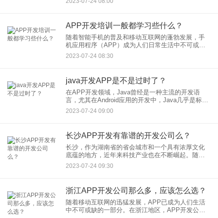
2023-07-24 08:00
中，短视频开发市场也逐渐形成，吸引着众多企业
和创业者投身其中。那么，
APP开发培训一般都学习些什么？
随着智能手机的普及和移动互联网的蓬勃发展，手
机应用程序（APP）成为人们日常生活中不可或缺
的一部分。在APP的高需求下，越来越多的人对
2023-07-24 08:30
APP开发产生了浓厚的兴趣，希望能够掌握相关的
技能，成为一名合格的
java开发APP是不是过时了？
在APP开发领域，Java曾经是一种主流的开发语
言，尤其在Android应用的开发中，Java几乎是标
配。然而，随着技术的不断进步和新兴技术的涌
2023-07-24 09:00
现，一些人开始质疑Java开发APP是否已经过时。
本文将
长沙APP开发有靠谱的开发公司么？
长沙，作为湖南省的省会城市和一个具有浓厚文化
底蕴的地方，近年来科技产业也在不断崛起。随着
移动互联网的发展，APP成为人们生活中不可或缺
2023-07-24 09:30
的一部分，长沙APP开发市场也随之兴起。在这个
蓬勃发展的市场中，是
浙江APP开发公司那么多，应该怎么选？
随着移动互联网的迅猛发展，APP已成为人们生活
中不可或缺的一部分。在浙江地区，APP开发公司
众多，如何选择一家合适的公司成为了许多企业和