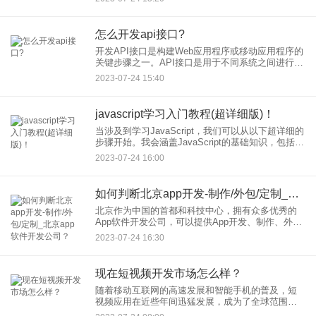
Cordova提供了一种将Web应用打包成原生
怎么开发api接口?
开发API接口是构建Web应用程序或移动应用程序的
关键步骤之一。API接口是用于不同系统之间进行通
信和数据交换的约定，它定义了数据格式、请求方
2023-07-24 15:40
法和参数等规则。以下是开发API接口的基本步骤：
javascript学习入门教程(超详细版)！
当涉及到学习JavaScript，我们可以从以下超详细的
步骤开始。我会涵盖JavaScript的基础知识，包括语
法、变量、函数、条件语句、循环等。希望这份入
2023-07-24 16:00
门教程能帮助你开始学习JavaScript编
如何判断北京app开发-制作/外包/定制_北京app软件开发公司？
北京作为中国的首都和科技中心，拥有众多优秀的
App软件开发公司，可以提供App开发、制作、外包
和定制服务。以下是找到北京App软件开发公司的途
2023-07-24 16:30
径：
现在短视频开发市场怎么样？
随着移动互联网的高速发展和智能手机的普及，短
视频应用在近些年间迅猛发展，成为了全球范围内
一种风靡的社交媒体形式。在这一激动人心的浪潮