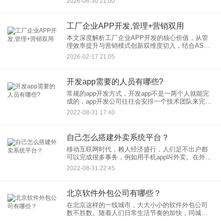
2026-06-30 21:00
营销插件，助力品牌实现流量激活与业务增长。
工厂企业APP开发,管理+营销双用
本文深度解析工厂企业APP开发的核心价值，从管
理效率提升与营销模式创新双维度切入，结合ASUN
设备云、智能工厂等成功案例，揭示如何通过定制
2026-02-17 21:05
化开发实现生产透明化、库存智能化、营销精准
化，助力企业降本增效
开发app需要的人员有哪些?
常规的app开发方式，开发app不是一两个人就能完
成的，app开发公司往往会安排一个技术团队来完
成，这个团队包含了各种角色的人员，那么开发app
2022-08-31 17:40
需要的人员有哪些呢？
自己怎么搭建外卖系统平台？
移动互联网时代，赖人经济盛行，人们足不出户都
可以完成很多事务，例如用手机app叫外卖。在外卖
平台可以选择自己喜欢的食物，然后通过手机一键
2022-08-31 22:45
下单购买，坐等骑手送货上门，非常简单方便。不
过不少大型外卖平台对
北京软件外包公司有哪些？
在北京这样的一线城市，大大小小的软件外包公司
数不胜数。随着人们日常生活节奏的加快，同城生
鲜配送、餐饮外卖、订票订票等软件app早已成为人