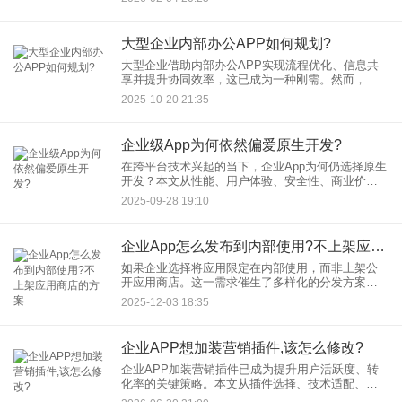
这些问题，让中小企业望而却步。而应用公园凭借
无代码开发
大型企业内部办公APP如何规划?
大型企业借助内部办公APP实现流程优化、信息共
享并提升协同效率，这已成为一种刚需。然而，如
何规划一款真正贴合企业需求的办公APP？本文将
2025-10-20 21:35
从功能定位、技术架构、用户体验三个维度展开分
析，为企业提供可落地
企业级App为何依然偏爱原生开发?
在跨平台技术兴起的当下，企业App为何仍选择原生
开发？本文从性能、用户体验、安全性、商业价值
四大维度深度解析，揭示原生开发在企业级应用中
2025-09-28 19:10
的不可替代性，助您理解技术选型背后的战略逻
辑。
企业App怎么发布到内部使用?不上架应用商店的方案
如果企业选择将应用限定在内部使用，而非上架公
开应用商店。这一需求催生了多样化的分发方案。
本文将从iOS与鸿蒙系统两大主流平台出发，详细解
2025-12-03 18:35
析企业App不上架应用商店的三大主流分发路径，助
力企业高效管理内
企业APP想加装营销插件,该怎么修改?
企业APP加装营销插件已成为提升用户活跃度、转
化率的关键策略。本文从插件选择、技术适配、用
户体验优化三大维度，解析企业APP如何高效加装