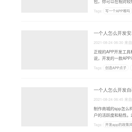
包，你可以在相对较
Tags:
写一个APP难吗
党建APP开发计划
一个人怎么开发安卓
2021-08-24 06:30
来
正规的APP开发工
说，开发的一款AP
Tags:
创造APP点子
宠物app的营销方式
一个人怎么开发自己
2021-08-24 06:45
来
制作商城的spp怎么样 分销APP系统怎么样制作 如何制作在分销的APP系统1。向用户推送个性化信息
户的活跃度和粘性。
Tags:
开发app的政策
输入域名生成APP