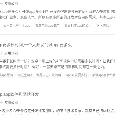
自于
应用公园
发app要多久？开发app多少钱？开发APP需要多长时间？现在APP应用
P来推广业务，聚集人气。所以有很多所谓的开发对应用的需求，基本上是
如何自己写一个app
社交电商app推广
西安制作app的公司
病人信息
怎么做
p要多长时间,一个人开发商城app要多久
自于
应用公园
件要多长时间审核？安卓市场上传的APP软件审核需要多长时间？让我们快速
市场上传的APP软件审核需要多长时间？ 你好，一般安卓市场的审核时间都在一天之内，
app版面
现在生鲜APP都是自己开发的嘛
app开发要多钱
菜谱app有什么
p,app软件和网站开发
自于
应用公园
前十名排名 APP外包在开发或者加盟，的某个技术专家，都有自己的优缺