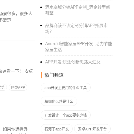
酒水商城分销APP定制_酒企转型新
引擎
的场景很多，很多人
不清楚
品牌商该不该定制分销APP拓展市
场?
Android智能家居APP开发_助力节能
家居生活
APP开发:玩法创新思路大汇总
看一下！ 安卓
热门频道
优势
包类APP
app开发主要用的什么工具
精细化运营是什么
开发设计一个app要多少钱
点。如果你选择外
石河子app开发
安卓APP开发平台