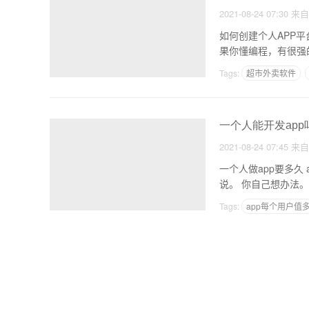
2021-08-24 07:30
来
如何创建个人APP平台 免编程傻瓜式自己快速做一个APP软件人可以拥有制作app软件？答案非常是肯
果你懂编程，有很强
Tags:
超市外卖软件
一个人能开发app
2021-08-24 07:45
来
一个人做app要多久 app制作费
Tags:
app每个用户值
作业app价格