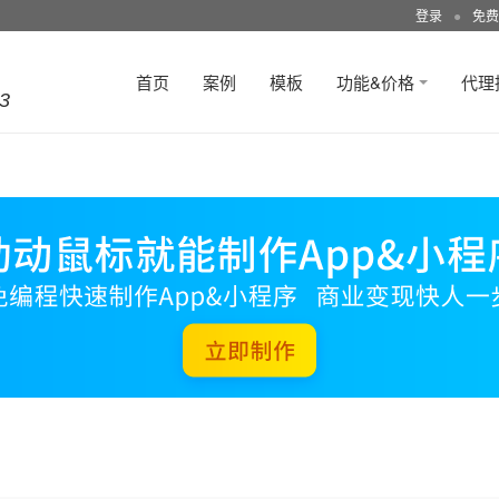
登录
●
免费
首页
案例
模板
功能&价格
代理
3