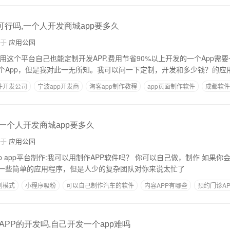
可行吗,一个人开发商城app要多久
自于
应用公园
 用这个平台自己也能定制开发APP,费用节省90%以上开发的一个App需
个App，但是我对此一无所知。我可以问一下定制，开发和多少钱？的应
件开发公司
宁波app开发商
淘客app制作教程
app页面制作软件
成都软件
,一个人开发商城app要多久
自于
应用公园
足够的能
一些简单的应用程序，但是人少的复杂团队对你来说太忙了
利模式
小程序吸粉
可以自己制作汽车的软件
内容APP有哪些
预约门诊AP
PP的开发吗,自己开发一个app难吗