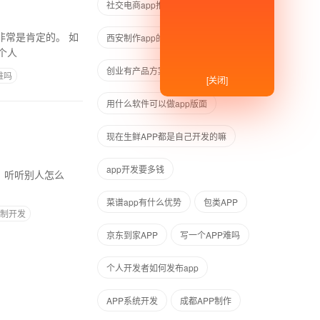
社交电商app推广
西安制作app的公司
病人信息
个人
创业有产品方案,app怎么做
难吗
[关闭]
用什么软件可以做app版面
现在生鲜APP都是自己开发的嘛
app开发要多钱
菜谱app有什么优势
包类APP
定制开发
京东到家APP
写一个APP难吗
个人开发者如何发布app
APP系统开发
成都APP制作