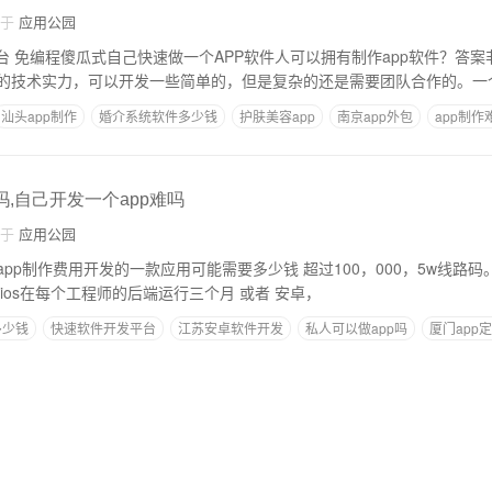
自于
应用公园
定的。 如
的技术实力，可以开发一些简单的，但是复杂的还是需要团队合作的。一
汕头app制作
婚介系统软件多少钱
护肤美容app
南京app外包
app制作
吗,自己开发一个app难吗
自于
应用公园
用开发的一款应用可能需要多少钱 超过100，000，5w线路码。听听别人怎么
说。 你自己想办法。ios在每个工程师的后端运行三个月 或者 安卓，
多少钱
快速软件开发平台
江苏安卓软件开发
私人可以做app吗
厦门app