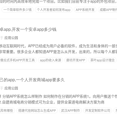
短的时间内高效率地完成一个项目。比如我们目前专注于app的外包项目
一个简单软件多少钱
个人开发者如何发布app
APP系统开发
成都APP制
app,开发一个安卓app多少钱
自于
应用公园
具移动互联网时代，APP已经成为用户必备的软件，成为生活和身体的一部
P非常重要。很多企业人都知道APP是怎么从开发，出来的，所以每个人都
傻瓜式手机APP开发工具
app的收入来源
廊坊开发APP
茶叶app设计理念
的app,一个人开发商城app要多久
自于
应用公园
，提高用
2.自建商城电商分销模式可为企业，提供全渠道电商解决方案为商
风险有哪些
搭建代挂网站怎么生成APP
武汉APP制作
开发定制软件公司