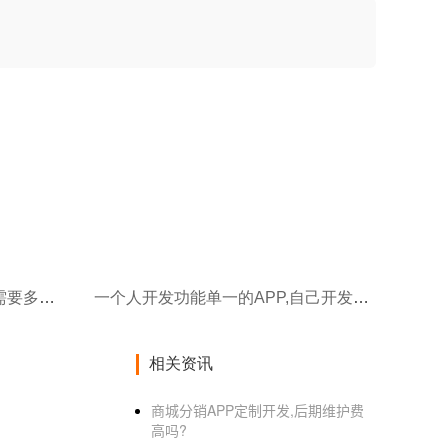
一个人开发像美团一样的app需要多久,如何做像美团app软件
一个人开发功能单一的APP,自己开发一个app难吗
相关资讯
商城分销APP定制开发,后期维护费
高吗?