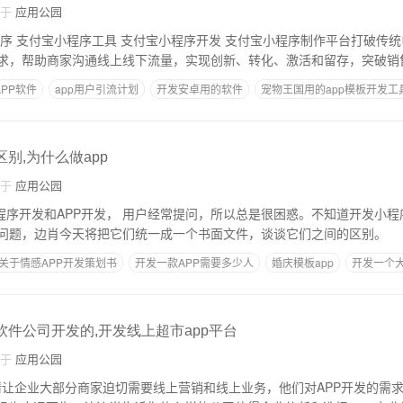
自于
应用公园
程序 支付宝小程序工具 支付宝小程序开发 支付宝小程序制作平台打破传
求，帮助商家沟通线上线下流量，实现创新、转化、激活和留存，突破销
PP软件
app用户引流计划
开发安卓用的软件
宠物王国用的app模板开发工
交友app赚钱吗
区别,为什么做app
自于
应用公园
经常提问，所以总是很困惑。不知道开发小程序和开发APP有什
问题，边肖今天将把它们统一成一个书面文件，谈谈它们之间的区别。
关于情感APP开发策划书
开发一款APP需要多少人
婚庆模板app
开发一个大
软件公司开发的,开发线上超市app平台
自于
应用公园
的疫情让企业大部分商家迫切需要线上营销和线上业务，他们对APP开发的需