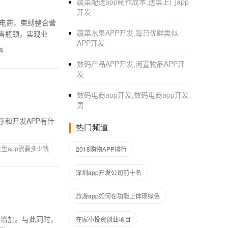
蔬菜配送app制作成本,送菜上门app
开发
统电商，束缚整合营
蔬菜水果APP开发,每日优鲜类似
售瓶颈，实现业
APP开发
具
数码产品APP开发,闲置物品APP开
发
数码电商app开发,数码电商app开发
男
热门频道
型app需要多少钱
2018购物APP排行
深圳app开发公司前十名
旅游app如何在功能上体现绿色
求增加。与此同时，
在家小投资创业项目