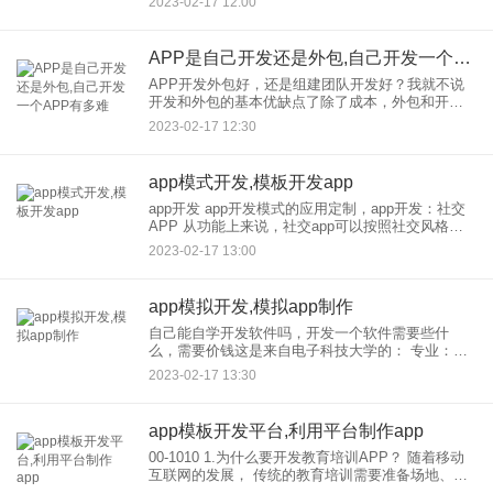
2023-02-17 12:00
要有编程语言的基础，比如C，或者直接
APP是自己开发还是外包,自己开发一个APP有多难
APP开发外包好，还是组建团队开发好？我就不说
开发和外包的基本优缺点了除了成本，外包和开发
较大的区别就是内容安全和后期维护。 为数不多，
2023-02-17 12:30
安全 我觉得外包给软件公司不安全，开发，公司等
人的
app模式开发,模板开发app
app开发 app开发模式的应用定制，app开发：社交
APP 从功能上来说，社交app可以按照社交风格分
为以下三类：移动IM、SNS和LBS，按照关系风格
2023-02-17 13:00
分为熟人社交和陌生社交，语音和app。开发
app模拟开发,模拟app制作
自己能自学开发软件吗，开发一个软件需要些什
么，需要价钱这是来自电子科技大学的： 专业：软
件工程 相关课程：大学英语、高等数学、计算机应
2023-02-17 13:30
用基础、应用文写作、C语言、电路分析基础、模拟
电路基
app模板开发平台,利用平台制作app
00-1010 1.为什么要开发教育培训APP？ 随着移动
互联网的发展， 传统的教育培训需要准备场地、师
资等。提前，然后叫学生在固定的地点上课。受场