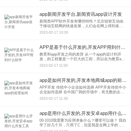
为核心业务，提供专业的白皮书、项目策划、宣传
视
app新闻开发平台,新闻资讯app设计开发
新闻类APP软件开发有哪些特性？北京锐智互动由
于移动互联网的快速发展，人们会在网上得到各种
各样的资讯，但很难判断这些资讯是真是假。判断
2023-02-17 10:30
信息真假需要一定的时间，生活中很多人都喜欢浏
览新闻时事为了给用户提
APP是基于什么开发的,开发APP用到什么软件
教育和app开发之间的差异 从一个app的设计到开
发，的工程量是一个巨大的工程，所以在为教育app
开发，使用在线教育网站的源代码时，有必要提前
2023-02-17 11:00
做好所有的计划。对于初学者来说，在选择编程语
言时，他们
app是如何开发的,开发本地商城app的前景如何
APP开发 传统中小企业如何选择 APP开发传统中小
企业如何选择 在中国广阔的市场中，有无数的企
业，和中小传统企业是支撑国民生活的中流砥柱和
2023-02-17 11:30
人民就业稳定的重要途径。然而，随着互联网经济
的快速发展，
app是用什么开发的,开发安卓app用什么开发工具
00-1010我需要为应用准备什么？哪里可以做？ 我自
学了好几个月，只用了C，但是我是在网上学的，所
以我大概会告诉你听听，给你介绍一下JAVA。 首先