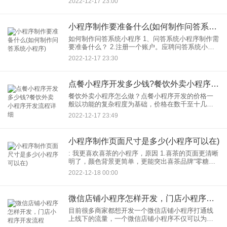
2022-12-17 23:00
说APP开启了移动互联网时代，是我们最早可以接
小程序制作要准备什么(如何制作问答系统小程序)
如何制作问答系统小程序 1、问答系统小程序制作需
要准备什么？ 2.注册一个账户。应聘问答系统小程
序姓名。报名方式有2种，{小程序}。按照腾讯的提
2022-12-17 23:30
醒填写材料官网，申请名称小程序。 3.转换
点餐小程序开发多少钱?餐饮外卖小程序开发流程详细
餐饮外卖小程序怎么做？点餐小程序开发的价格一
般以功能的复杂程度为基础，价格在数千至十几万
不等。比如，如果你只需要一个简单的点餐小程
2022-12-17 23:49
序，就可以在几千元的价格范围内找到一款合适
的，但如果你要求一款复杂的小
小程序制作页面尺寸是多少(小程序可以在)
: 我更喜欢喜茶的小程序，原因 1.喜茶的页面更清晰
明了，颜色背景更简单，更能突出喜茶品牌“零糖、
零卡、零脂肪”的特点。乐乐茶的页面比较复杂，给
2022-12-18 00:00
人眼花缭乱的感觉。 2.喜茶：点击小程序页面也
微信店铺小程序怎样开发，门店小程序开发流程
目前很多商家都想开发一个微信店铺小程序打通线
上线下的流量，一个微信店铺小程序不仅可以为商
家带来源源不断客流，还可以提升门店的知名度。