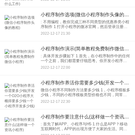
的规则，提前与需求方沟通并设定需求方案，避免
上线后出
小程序制作选项(微信小程序制作头像的教程)
: 不用编程，教你完成三种不同类型的优惠券类小程
序制作 1.打开小程序的微冰官网，然后登录注册，
进入制作平台。 2.创建一个新页面，然后添加产品
2022-12-17 21:30
的模块。添加好产品模块后，可以在运营管理的产
品
小程序制作演示(简单教程免费制作微信小程序)
: 具体开发步骤如下 1.首先，在小程序制作中的任何
一个之前，我们都需要仔细思考。你开发小程序功
能比如营销或者 2.定位确定后，如果有企业小程
2022-12-17 22:00
序，就要执行线上，支付分销，兑换积分功能，一
定要
小程序制作养活你需要多少钱(开发一个O2O小程序大概得要多少钱一个小程序开发多少钱)
微信小程序不同制作方法要多少钱 1，小程序模板多
少钱，不同的小程序模板类型价格也不同，同常见
的同城功能更简单的显示类别小程序，在1000元左
2022-12-17 22:30
右。以及功能更简单的文章阅读课小程序，甚至可
以永远免费
小程序制作要注意什么(这样做一个资讯小程序)
: 首先了解APP、小程序与H5 1.什么是APP？移动
互联网时代，APP的出现方便了大家的生活。同时
APP的开发也是各企业手机信息的开发工具。可以