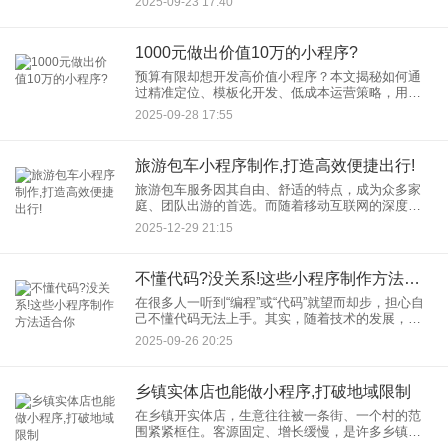
2025-09-23 17:40
用，还为企业带来了新的商机。本文将探讨预约上
门回收小程序如何巧妙结合公
1000元做出价值10万的小程序?
预算有限却想开发高价值小程序？本文揭秘如何通
过精准定位、模板化开发、低成本运营策略，用
1000元实现10万元效果。涵盖需求分析、开发工具
2025-09-28 17:55
选择、推广技巧，助你低成本打造爆款小程序！
旅游包车小程序制作,打造高效便捷出行!
旅游包车服务因其自由、舒适的特点，成为众多家
庭、团队出游的首选。而随着移动互联网的深度渗
透，一个功能完善的旅游包车小程序，正成为连接
2025-12-29 21:15
服务提供商与潜在客户的关键桥梁，能显著提升运
营效率与用户体验。
不懂代码?没关系!这些小程序制作方法适合你
在很多人一听到“编程”或“代码”就望而却步，担心自
己不懂代码无法上手。其实，随着技术的发展，现
在有许多简单的小程序制作方法，即使你完全不懂
2025-09-26 20:25
代码，也能轻松创建属于自己的小程序。本文将为
你介绍几种适合新手
乡镇实体店也能做小程序,打破地域限制
在乡镇开实体店，生意往往被一条街、一个村的范
围紧紧框住。客源固定、增长缓慢，是许多乡镇经
营者的共同烦恼。其实，乡镇实体店做小程序并没