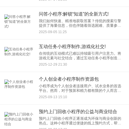
饮商家提供可复制的数字化转型方案。 一、困境突
问答小程序:解锁“知道”的全新方式!
我们如何快速、精准地获取答案？传统的搜索引擎
提供了海量信息，但也伴随着筛选困难、质量参差
不齐的烦恼。如今，一种全新的知识获取方式正在
2025-09-05 11:25
兴起——问答小程序。它以其轻便、高效、互动的
特性，正在重新定义我们“
互动任务小程序制作,游戏化社交!
在传统的互动模式已难以持续吸引用户注意力。将
游戏元素与社交结合，通过互动任务小程序创造沉
浸式体验，正成为提升用户参与感和粘性的有效策
2025-12-29 21:30
略。这类应用不仅满足了用户的娱乐需求，更在完
成任务的过程中促进了社交
个人创业者小程序制作资源包
小程序成为个人创业者连接用户、试水业务的首选
平台。然而，对于预算和精力都有限的个人而言，
从头学习代码或投入大量资金外包开发并非易事。
2025-09-13 15:10
因此，一个精心整理的小程序制作资源包显得至关
重要。本文旨在为您提供一
预约上门回收小程序的公益与商业结合
预约上门回收小程序正逐渐成为环保与商业创新的
热点。这种小程序通过便捷的线上预约方式，帮助
用户轻松处理废旧物品，不仅推动了资源循环利