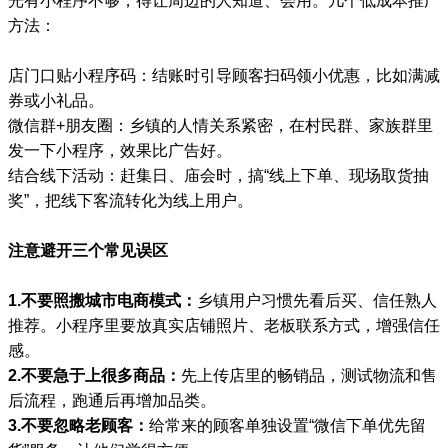
光有小程序不够，得让周边的人知道、会用。几个低成本推广
方法：
店门口贴小程序码：结账时引导顾客扫码领小优惠，比如满减
券或小礼品。
微信群+朋友圈：乡镇的人情关系紧密，在村民群、家族群里
发一下小程序，效果比广告好。
结合线下活动：赶集日、庙会时，搞“线上下单、现场取货抽
奖”，把线下客流转化为线上用户。
注意避开三个常见误区
1.不要照搬城市电商模式：
乡镇用户习惯先看后买、信任熟人
推荐。小程序里要放真实店铺照片、老板联系方式，增强信任
感。
2.不要急于上很多商品：
先上传店里的畅销品，测试物流和售
后流程，跑通后再增加品类。
3.不要忽略老顾客：
给常来的顾客单独设置“微信下单优先留