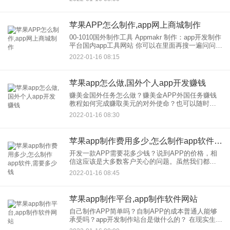
多的商品模型来探索和释放这个股票市场。闲置商
品积分交易
苹果APP怎么制作,app网上商城制作
00-1010国外制作工具 Appmakr 制作：app开发制作
平台国内app工具网站 你可以在里面再搜一遍问问。
都是网上的。自己找。 制作应用？你什么意思？有
2022-01-16 08:15
点模糊。这是
苹果app怎么做,国外个人app开发赚钱
赚美金国外任务怎么做？赚美金APP外国任务赚钱
教程如何完成赚取美元的对外使命？也可以随时随
地飞~ (以美国使团为例) 当我们使用移动网络和wifi
2022-01-16 08:30
直接接收国外任务时，会弹出以下提示。
苹果app制作费用多少,怎么制作app软件,需要多少钱
开发一款APP需要花多少钱？说到APP的价格，相
信这应该是大多数客户关心的问题。虽然我们都认
同“价格永远无法占领市场”、“价格是没问题的”、“价
2022-01-16 08:45
格",赢了三流企业”这样的理论，但我们仍然无法让
所有人都
苹果app制作平台,app制作软件网站
自己制作APP简单吗？自制APP的成本普通人能够
承受吗？app开发制作站台是做什么的？ 在现实生活
中，很多人不是专业的计算机技术人员，不知道开