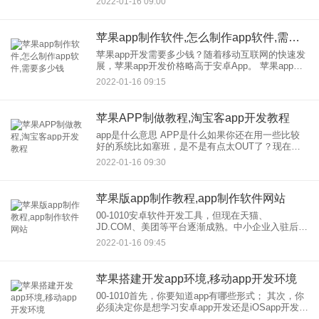
2022-01-16 09:00
发软件。很多人都知道开发App需要专业的技术人
员，却不
苹果app制作软件,怎么制作app软件,需要多少钱
苹果app开发需要多少钱？随着移动互联网的快速发
展，苹果app开发价格略高于安卓App。 苹果app开
发功能要求 关于苹果App开发多少钱，我们需要先
2022-01-16 09:15
分析功能需求。不同的功能需求需要不同
苹果APP制做教程,淘宝客app开发教程
app是什么意思 APP是什么如果你还在用一些比较
好的系统比如塞班，是不是有点太OUT了？现在，
我们对安装应用的要求都很高，经常会问朋友有没
2022-01-16 09:30
有有用的应用和好玩的应用。你觉得这个应用独特
吗？那么app是
苹果版app制作教程,app制作软件网站
00-1010安卓软件开发工具，但现在天猫、
JD.COM、美团等平台逐渐成熟。中小企业入驻后，
除了支付高昂的费用，外，平台的流量逐渐下降，
2022-01-16 09:45
积极推广营销的费用，更是有了一个无底洞。
39;helve
苹果搭建开发app环境,移动app开发环境
00-1010首先，你要知道app有哪些形式； 其次，你
必须决定你是想学习安卓app开发还是iOSapp开发
安卓开发涉及的技术点非常复杂。 主要知识点如