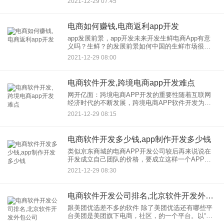
2021-12-29 07:45
企业与消费者之间(B2C)、企业与企业之间(B2B)、
消
电商如何赚钱,电商返利app开发
app发展前景，app开发未来开发生鲜电商App有意
义吗？生鲜？的发展前景如何中国的生鲜市场很
大。在这场疫情中，电商和生鲜扮演了非常重要的
2021-12-29 08:00
角色，生鲜的传统实体店开始纷纷转型升级，这是
新技术带来的新的行
电商软件开发,跨境电商app开发难点
网开亿面：跨境电商APP开发的重要性随着互联网
经济时代的不断发展，跨境电商APP软件开发为消
费者提供了一个多资源整合的海外购物平台，也可
2021-12-29 08:15
以向消费者展示多渠道的海外零售服务。目前很多
企业都在陆续开拓海外
电商软件开发多少钱,app制作开发多少钱
类似京东商城的电商APP开发公司较后再来说说在
开发成立自己团队的价格，要成立这样一个APP开
发技术团队，除了制作可以根据自己的要求生产自
2021-12-29 08:30
己喜欢的APP之外，后期对APP系统的升级和完善
也是非常简单方便
电商软件开发公司排名,北京软件开发外包公司
跟美团优选差不多的软件 除了美团优选还有哪些平
台美团是美团旗下电商，社区，的一个平台。以“清
新电商"”和“社区Service”为抓手，为用户提供优质实