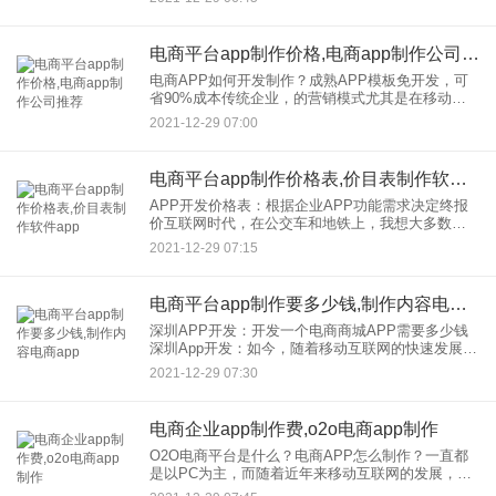
工团队费用， 访问商城App定制
电商平台app制作价格,电商app制作公司推荐
电商APP如何开发制作？成熟APP模板免开发，可
省90%成本传统企业，的营销模式尤其是在移动互
联网时代。很多老板都在不知不觉中被时代抛弃
2021-12-29 07:00
了。 电商APP已经成为企业加入移动互联网的入
口。一款电商a
电商平台app制作价格表,价目表制作软件app
APP开发价格表：根据企业APP功能需求决定终报
价互联网时代，在公交车和地铁上，我想大多数人
每天都要花2个多小时在屏幕上。除了少数收费的应
2021-12-29 07:15
用，还有大量应用是免费下载的。下载后也可以免
费使用。既然是免费
电商平台app制作要多少钱,制作内容电商app
深圳APP开发：开发一个电商商城APP需要多少钱
深圳App开发：如今，随着移动互联网的快速发展，
移动网购已经成为人们的一种购物方式。现在随着
2021-12-29 07:30
电商移动商城App的出现，开发某商城App需要多少
钱？开发价
电商企业app制作费,o2o电商app制作
O2O电商平台是什么？电商APP怎么制作？一直都
是以PC为主，而随着近年来移动互联网的发展，
APP市场也有所发展。 电子商务有三种发展模式：