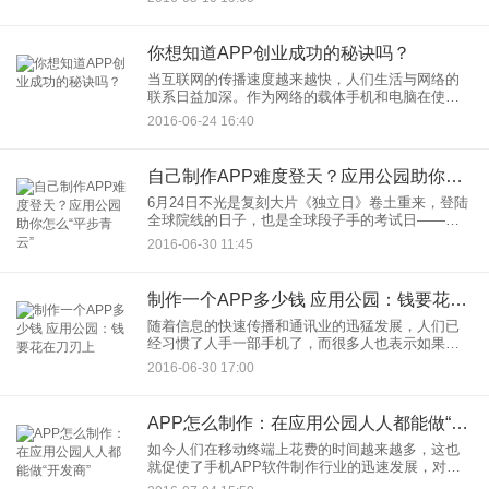
是全民APP的时代，吃饭，有美食外卖类APP，比
如某度外卖
你想知道APP创业成功的秘诀吗？
当互联网的传播速度越来越快，人们生活与网络的
联系日益加深。作为网络的载体手机和电脑在使用
上，也正在逐渐革新。在移动载体中，手机APP市
2016-06-24 16:40
场不断补充和完善，以应对发展迅速的市场。而在
其中，一些对此市场把握
自己制作APP难度登天？应用公园助你怎么“平步青云”
6月24日不光是复刻大片《独立日》卷土重来，登陆
全球院线的日子，也是全球段子手的考试日——没
错，大英帝国脱欧，这给了段子手们一个百万而不
2016-06-30 11:45
厌的新梗。有人用当年张小龙自己制作的APP“微
信”来比喻英国退欧
制作一个APP多少钱 应用公园：钱要花在刀刃上
随着信息的快速传播和通讯业的迅猛发展，人们已
经习惯了人手一部手机了，而很多人也表示如果不
碰手机，就会不舒服，那手机的吸引力究竟在哪里
2016-06-30 17:00
呢？显而易见的是手机里精彩纷呈的APP软件，有
的让你足不出户就了解天
APP怎么制作：在应用公园人人都能做“开发商”
如今人们在移动终端上花费的时间越来越多，这也
就促使了手机APP软件制作行业的迅速发展，对于
一个企业或者个人来说，拥有属于自己APP软件，