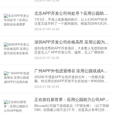
2016-07-04 15:50
能节省很多物力以及人力，而请专门的APP外包公
司，高昂的价格，制
北京APP开发公司何处寻？应用公园助创业者圆梦
7月1日，手游上架新规的执行，让人们对APP的关
注度又提升到了一个新的级别。根据2016年5月24日
国家新闻出版广电总局颁布的公告，移动游戏需要
2016-07-05 14:20
通过国家新闻出版广电总局的审批才可以发布。这
样一来，AP
深圳APP开发公司价格高昂 应用公园为创业者送春风
提到有优秀的APP开发项目，大多数人先想到的肯
定是北上广APP开发公司。诚然，北上广拥有软件
开发上技术与人才的双重优势，然而其高昂的开发
2016-07-07 10:55
费用也往往成为了众多创业者望而却步的主要原
因。拿深圳APP开发公
广州APP外包进退维谷 应用公园或成APP行业风向标
2015年可谓是APP众包开发的元年，一些模式新
颖、特点突出的APP开发平台在短短一年时间内悄
然兴起，并迅速在行内占领一席之地。例如快码众
2016-07-08 16:45
包、程序员客栈、码市、实现等平台，都相继走入
了大众视野。究其原
正在前往新世界：应用公园助力公司APP制作
Blizzard公司旗下游戏新品《守望先锋》（以下简称
OW）在国服上线不足2个月，但是其占有率已经达
到了29.36%，远超统治国内电竞圈的《英雄联