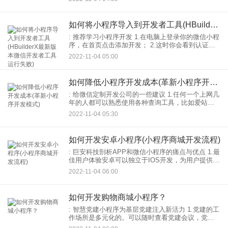
小程序。关闭小程序页面非常简单。当你使用一个
小
如何将小程序导入到开发者工具(HBuilderX最新版本微信开发者工具运行失败)
: 推荐学习小程序开发 1.在电脑上登录你的微信小程
序，在首页点击添加开发； 2.这时你会看到认证经
理的信息，默认是开发之一，点击箭头指示的倒三
2022-11-04 05:00
角； 3.然后点击添加会员，如图，最多可以
如何降低小程序开发成本(革新小程序开发模式)
: 给微信定制开发公司的一些建议 1.任何一个上网几
年的人都可以熟悉使用各种查询工具，比如爱站，
ASO查询平台等。很多人觉得这样做平台是用来积
2022-11-04 05:30
累流量赚广告费的，但实际上广告费只占他们收入
的一小部
如何开发安卓小程序(小程序商城开发流程)
: 巨安科技剖析APP和微信小程序的痛点与优点 1.最
佳用户体验安卓可以独立于IOS开发，为用户提供不
同的双向体验平台；能提供最优质的用户界面，能
2022-11-04 06:00
更好的与移动硬件底层互动，提供更好的用户体
验；
如何开发购物商城小程序？
: 智慧党建小程序为基层党建注入新活力 1.党建的工
作场所是多元化的。可以随时查看党建会议，党建
论坛，党建活动，发表自己的看法。可以不再拘泥