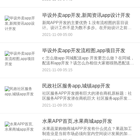
在东莞。我不知道哪个app开发公司
毕设外卖app开发,新闻资讯app设计开发
新闻APP开发的主要优势 1.没有流程图的盲目设
计。设计工作不是为数不多步。在开始设计之前，
会有相关的流程图和框架图。设计师的工作应该在
2021-11-09 05:00
收到图纸后开始。如果设计中什么都没有，盲目的
开始工作会让工作变得
毕设外卖app开发流程图,app项目开发
c 怎么做app 同城配送app 开发要怎么做？在同城，
配送和app开发？该怎么办相信大家都很熟悉配送，
同城的服务项目毕竟它们经常出现在我们的日常生
2021-11-09 05:15
活中，比如配送，外卖和快递物流。同城配送AP
民政社区服务app,城镇app开发
社区服务APP开发拥有巨大的潜在商机原标题：社
区服务APP开发潜在商机巨大 社区服务app开发，
为社区居民提供社区，周边资源整合互动的商业运
2021-11-09 05:30
营模式，同时通过线上互联网结合线下实体服务，
满足社区家庭
水果APP首页,水果商城app开发
水果蔬菜购物商城APP开发有什么优点？果蔬加工
制造业是当前市场必须向室内空间设计发展的加工
制造业。随着互联网时代的到来，很多顾客更喜欢