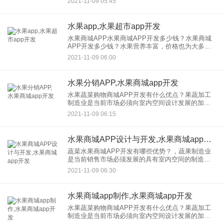
2021-11-09 05:45
来自深山的果蔬，而在线上线下果蔬市场销售app开
发设计的效果就是这
水果app,水果超市app开发
水果商城APP水果商城APP开发多少钱？水果商城
APP开发多少钱？水果营养丰富，价格也为大多数
人所接受，消费群体广泛，在国内乃至全球市场规
2021-11-09 06:00
模巨大。但是我们身边常见的水果店没有联网，销
售范围局限于附近居
水果分销APP,水果商城app开发
水果蔬菜购物商城APP开发有什么优点？果蔬加工
制造业是当前市场必须向室内空间设计发展的加工
制造业。随着互联网时代的到来，很多顾客更喜欢
2021-11-09 06:15
来自深山的果蔬，而在线上线下果蔬市场销售app开
发设计的效果就是这
水果商城APP设计与开发,水果商城app开发
蔬菜水果商城APP开发有哪些优势？，蔬果制造业
是当前销售市场必须发展的具有室内空间的制造
业，而随着互联网时代的到来，APP开发在线上线
2021-11-09 06:30
下蔬果销售市场取得的成绩是这一行为的背后。因
为中国是农牧业强国，对
水果商城app制作,水果商城app开发
水果蔬菜购物商城APP开发有什么优点？果蔬加工
制造业是当前市场必须向室内空间设计发展的加工
制造业。随着互联网时代的到来，很多顾客更喜欢